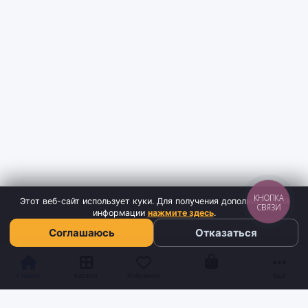
КНОПКА
Этот веб-сайт использует куки. Для получения дополнительной
СВЯЗИ
информации
нажмите здесь
.
Соглашаюсь
Отказаться
Корзина
Главная
Каталог
Избранное
Ещё
Sh
tyr
man