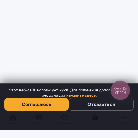
КНОПКА
Этот веб-сайт использует куки. Для получения дополнительной
СВЯЗИ
информации
нажмите здесь
.
Соглашаюсь
Отказаться
Корзина
Главная
Каталог
Избранное
Ещё
Sh
tyr
man