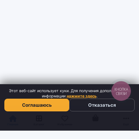
КНОПКА
Этот веб-сайт использует куки. Для получения дополнительной
СВЯЗИ
информации
нажмите здесь
.
Соглашаюсь
Отказаться
Корзина
Главная
Каталог
Избранное
Ещё
Sh
tyr
man