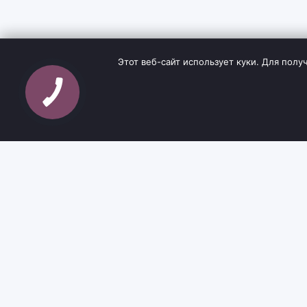
Этот веб-сайт использует куки. Для по
Sh
tyr
man
ИНФОРМА
Інтернет-магазин взуття та кави з доставкою
Блог
по всій Україні. Якість та надійність з 2019
Контакты
року.
Условия дос
О нас
Возврат и о
Часто зада