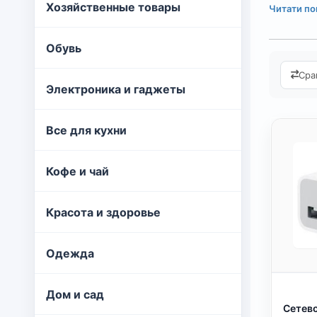
Забудьте
Хозяйственные товары
Читати по
зарядные
простым 
Обувь
Компактн
Сра
или прик
Электроника и гаджеты
энергии 
а умный 
Все для кухни
Ассор
Кофе и чай
Базо
испо
Красота и здоровье
Моде
цвет
Одежда
Стан
опер
Дом и сад
Сетево