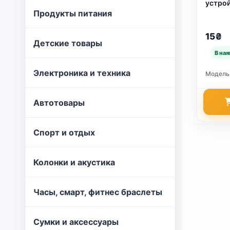
Преи
устрой
4GS/3
Продукты питания
(адапт
Защи
15₴
жизн
Детские товары
Унив
совр
Электроника и техника
Модель
Инте
обна
Автотовары
пове
Выбирай
Спорт и отдых
при полу
Колонки и акустика
Часы, смарт, фитнес браслеты
Сумки и аксессуары