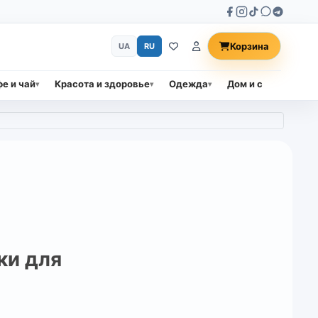
Корзина
UA
RU
е и чай
Красота и здоровье
Одежда
Дом и сад
Прод
ки для