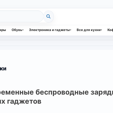
вары
Обувь
Электроника и гаджеты
Все для кухни
Коф
ки
еменные беспроводные заряд
х гаджетов