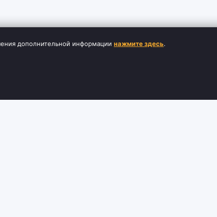
лучения дополнительной информации
нажмите здесь
.
ЦИЯ
СЛУЖБА ПОДДЕРЖКИ
ДОПОЛНИТЕ
Связаться с нами
Бренды
Возвраты
Партнер
тавки и оплаты
Карта сайта
Специальные п
бмен
ваемые вопросы