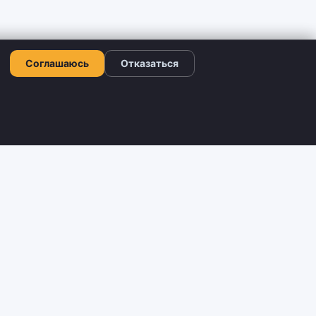
Соглашаюсь
Отказаться
ЛЬНО
КОНТАКТИ
+380 66 503-42-52
Viber: +380 66 503-42-52
редложения
Telegram: @shtyrman_shop
Пн–Нд: 09:00–21:00
Без вихідних