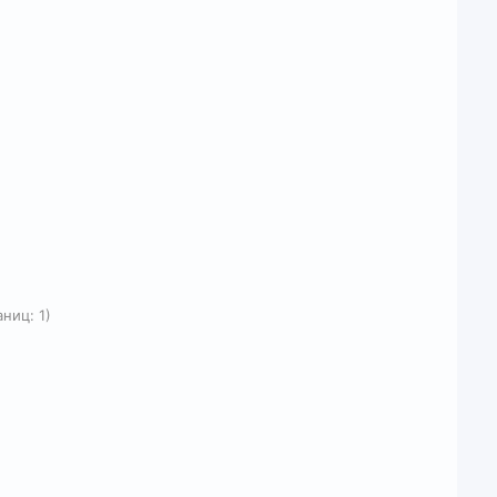
 кабеля продлевает
 большинством
одачу тока при
онет) на
арядку с оплатой
аниц: 1)