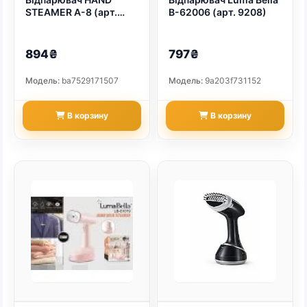
STEAMER A-8 (арт.
B-62006 (арт. 9208)
9213)
894₴
797₴
Модель:
ba7529171507
Модель:
9a203f731152
В корзину
В корзину