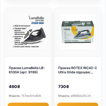
Праска LumaBella LB-
Праска ROTEX RIC42-C
61004 (арт. 9196)
Ultra Glide підошва:
нанокерамік (арт.
9369)
460₴
730₴
Модель:
157ee3e1a826
Модель:
a68582a25c24