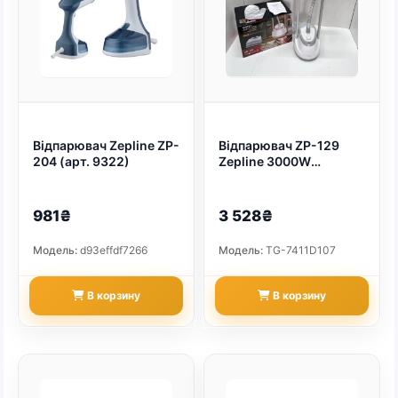
Відпарювач Zepline ZP-
Відпарювач ZP-129
204 (арт. 9322)
Zepline 3000W
вертикальний
потужний відпарювач,
відпарювач одягу з
981₴
3 528₴
дошкою для
горизонтального
Модель:
d93effdf7266
Модель:
TG-7411D107
відпарювання Білий
(арт. 22407)
В корзину
В корзину