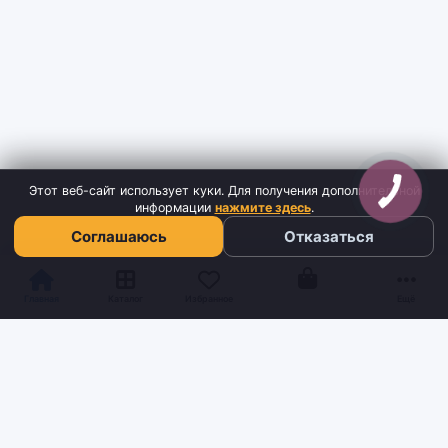
Этот веб-сайт использует куки. Для получения дополнительной
информации
нажмите здесь
.
Соглашаюсь
Отказаться
Корзина
Главная
Каталог
Избранное
Ещё
Sh
tyr
man
Інтернет-магазин взуття та кави з доставкою по всій Україні.
Якість та надійність з 2019 року.