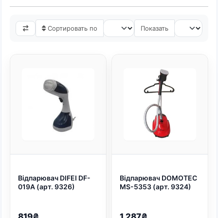
Глажка деликатных тканей, пуховиков,
Сортировать по
Показать
штор или костюмов сложного кроя с
помощью обычного утюга — задача не
из легких. На помощь приходит
отпариватель для одежды —
устройство, которое разглаживает
складки мощной струей пара, не
прикасаясь горячей подошвой к ткани.
Это гарантирует отсутствие
лоснящихся пятен, заломов и
прожженных дырок.
В интернет-магазине Shtyrman
представлен широкий ассортимент
Відпарювач DIFEI DF-
Відпарювач DOMOTEC
паровой техники, которая не только
019A (арт. 9326)
MS-5353 (арт. 9324)
идеально выравнивает вещи, но и
дезинфицирует их, устраняя
819₴
1 287₴