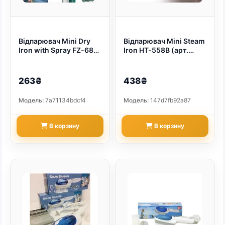
Відпарювач Mini Dry
Відпарювач Mini Steam
Iron with Spray FZ-688
Iron HT-558B (арт.
80мол. (арт. 9214)
9194)
263₴
438₴
Модель:
7a71134bdcf4
Модель:
147d7fb92a87
В корзину
В корзину