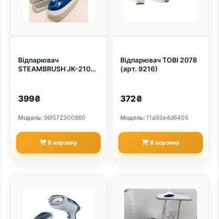
Відпарювач
Відпарювач TOBI 2078
STEAMBRUSH JK-2106
(арт. 9216)
(арт. 9215)
399₴
372₴
Модель:
96f572300860
Модель:
11a93e4d6405
В корзину
В корзину