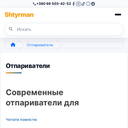
+380 66 503-42-52
Sh
tyr
man
Отпариватели
Отпариватели
Современные
отпариватели для
безупречного вида
Читати повністю
вашей одежды