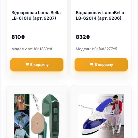
Відпарювач Luma Bella
Відпарювач LumaBella
LB-61019 (арт. 9207)
LB-62014 (арт. 9206)
810₴
832₴
Модель:
ae1f8e1889ed
Модель:
e9cf4d3277e5
В корзину
В корзину