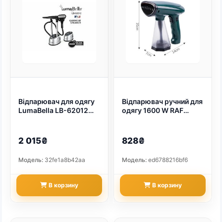
Відпарювач для одягу
Відпарювач ручний для
LumaBella LB-62012
одягу 1600 W RAF
(арт. 9209)
R.1277 (арт. 9323)
2 015₴
828₴
Модель:
32fe1a8b42aa
Модель:
ed6788216bf6
В корзину
В корзину