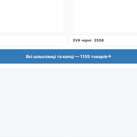
EVA чорні · 350₴
Всі шльопанці та капці — 1155 товарів