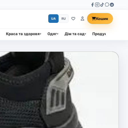
Кошик
UA
RU
Краса та здоровя
Одяг
Дім та сад
Продукти харчува