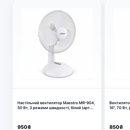
Настільний вентилятор Maestro MR-904,
Вентилятор
50 Вт, 3 режими швидкості, білий (арт.
16", 70 Вт
27188)
(арт. 27181
950₴
850₴