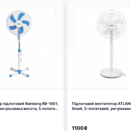
 підлоговий Rainberg RB-1601,
Підлоговий вентилятор ATLANF
, регульована висота, 5 лопатей
білий, 5-лопатевий, регулюва
)
та нахилу (арт. 27184)
1100₴