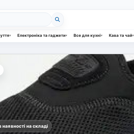
зуття
Електроніка та гаджети
Все для кухні
Кава та чай
 наявності на складі