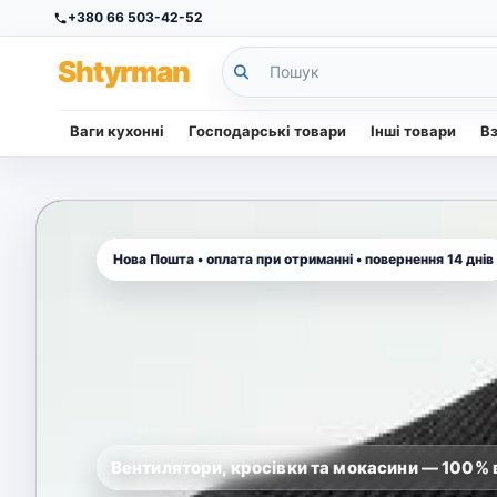
+380 66 503-42-52
Sh
tyr
man
Ваги кухонні
Господарські товари
Інші товари
В
Вентилятори, кросівки та мокасини — 100% в