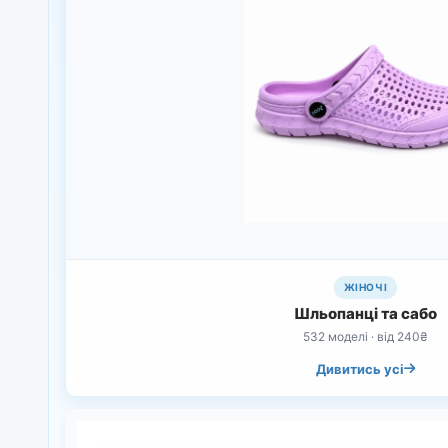
ЖІНОЧІ
Шльопанці та сабо
532 моделі · від 240₴
Дивитись усі