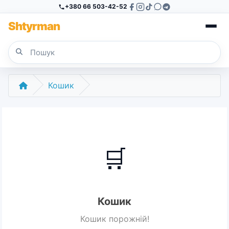
+380 66 503-42-52
Sh
tyr
man
Кошик
🛒
Кошик
Кошик порожній!