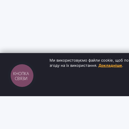
Ми використовуємо файли cookie, щоб по
згоду на їх використання.
Докладніше
.
КНОПКА
СВЯЗИ
Sh
tyr
man
ІНФОРМАЦ
Інтернет-магазин взуття та кави з доставкою
Блог
по всій Україні. Якість та надійність з 2019
Контакти
року.