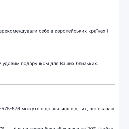
зарекомендували себе в європейських країнах і
не чудовим подарунком для Ваших близьких.
575-576 можуть відрізнятися від тих, що вказані
2)
— ціна на товар буде збільшена на 20% (тобто