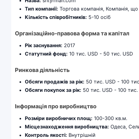
Назва:
shtyrman.com
Тип компанії:
Торгова компанія, Компанія, що
Кількість співробітників:
5-10 осіб
Організаційно-правова форма та капітал
Рік заснування:
2017
Статутний фонд:
10 тис. USD - 50 тис. USD
Ринкова діяльність
Обсяги продажів за рік:
50 тис. USD - 100 ти
Обсяги покупок за рік:
50 тис. USD - 100 тис
Інформація про виробництво
Розміри виробничих площ:
100-300 кв.м.
Місцезнаходження виробництва:
Одеса, Сел
Контроль якості:
Внутрішній