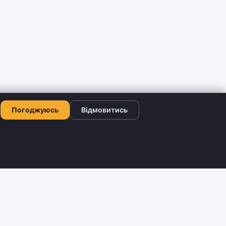
Погоджуюсь
Відмовитись
КОНТАКТИ
+380 66 503-42-52
ограма
Viber: +380 66 503-42-52