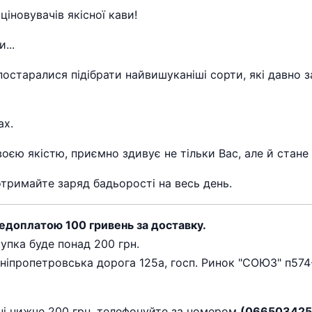
іновувачів якісної кави!
...
 постаралися підібрати найвишуканіші сорти, які давно 
ах.
своєю якістю, приємно здивує не тільки Вас, але й ста
отримайте заряд бадьорості на весь день.
едоплатою 100 гривень за доставку.
упка буде понад 200 грн.
іпропетровська дорога 125а, госп. Ринок "СОЮЗ" п574-
і нижче 200 грн, телефонуйте за номером
(066503425