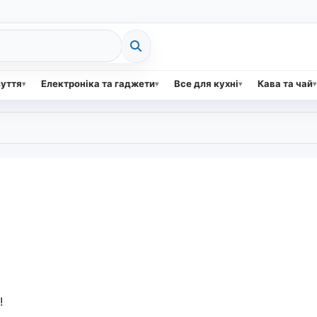
зуття
Електроніка та гаджети
Все для кухні
Кава та чай
!