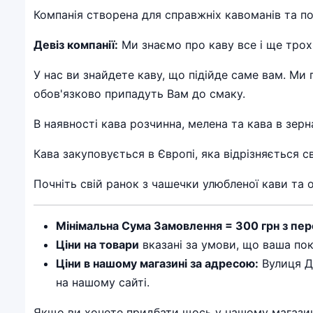
Компанія створена для справжніх кавоманів та поц
Девіз компанії:
Ми знаємо про каву все і ще трохи
У нас ви знайдете каву, що підійде саме вам. Ми
обов'язково припадуть Вам до смаку.
В наявності кава розчинна, мелена та кава в зерн
Кава закуповується в Європі, яка відрізняється 
Почніть свій ранок з чашечки улюбленої кави та 
Мінімальна Сума Замовлення = 300 грн з пер
Ціни на товари
вказані за умови, що ваша пок
Ціни в нашому магазині за адресою:
Вулиця Дн
на нашому сайті.
Якщо ви хочете придбати щось у нашому магазин