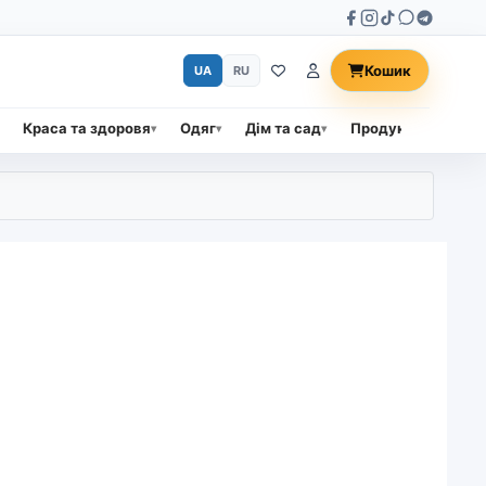
Кошик
UA
RU
Краса та здоровя
Одяг
Дім та сад
Продукти харчува