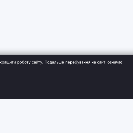
кращити роботу сайту. Подальше перебування на сайті означає
ІЯ
СЛУЖБА ПІДТРИМКИ
ДОДАТКОВО
Контакти
Виробники
Повернення товару
Партнерська пр