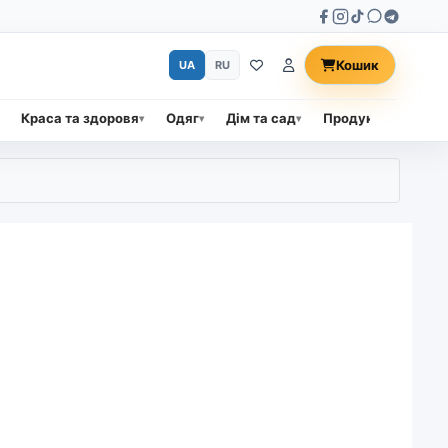
Кошик
UA
RU
Краса та здоровя
Одяг
Дім та сад
Продукти харчува