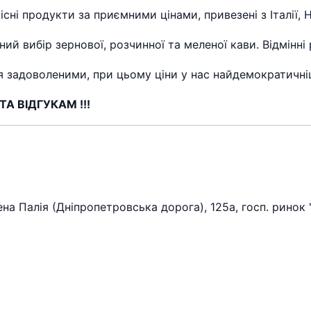
ні продукти за приємними цінами, привезені з Італії, 
 вибір зернової, розчинної та меленої кави. Відмінні р
 задоволеними, при цьому ціни у нас найдемократичніші
 ВІДГУКАМ !!!
мена Палія (Дніпропетровська дорога), 125а, госп. рино