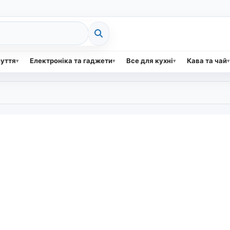
зуття
Електроніка та гаджети
Все для кухні
Кава та чай