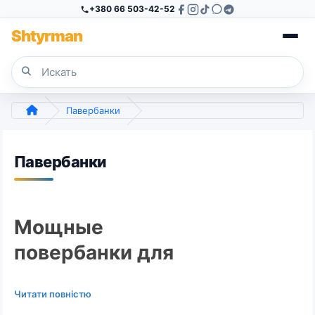
+380 66 503-42-52
Sh
tyr
man
Павербанки
Павербанки
Мощные
повербанки для
зарядки гаджетов на
Читати повністю
ходу