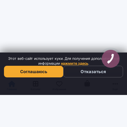
Этот веб-сайт использует куки. Для получения дополнительной
информации
нажмите здесь
.
Соглашаюсь
Отказаться
Корзина
Главная
Каталог
Избранное
Ещё
Sh
tyr
man
Інтернет-магазин взуття та кави з доставкою по всій Україні.
Якість та надійність з 2019 року.