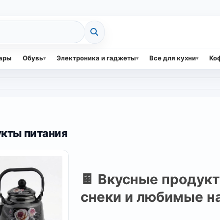
вары
Обувь
Электроника и гаджеты
Все для кухни
Коф
кты питания
🍫 Вкусные продукт
снеки и любимые н