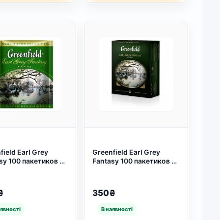
field Earl Grey
Greenfield Earl Grey
sy 100 пакетиков —
Fantasy 100 пакетиков —
анный черный чай с
изысканный черный чай с
амотом для
бергамотом для
ных ценителей ☕
ценителей классики ☕
₴
350₴
 69)
(арт. 72)