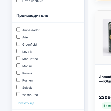
Нет в наличии
Производитель
Ambassador
Ariel
Greenfield
Love is
MacCoffee
Monini
Proove
Ahmad 
Roshen
— Юби
Легенд
Selpak
100 Па
5243)
Wash&Free
230₴
Показати ще