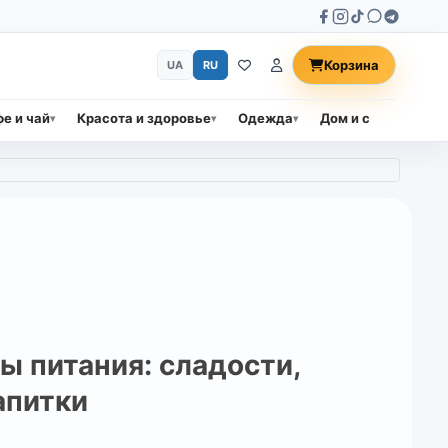
Корзина
UA
RU
е и чай
Красота и здоровье
Одежда
Дом и сад
Прод
ы питания: сладости,
апитки