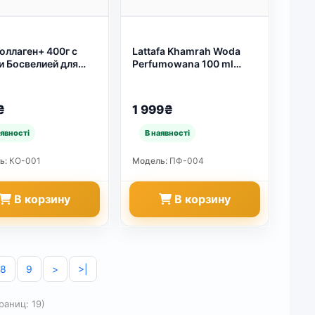
оллаген+ 400г с
Lattafa Khamrah Woda
 Босвелией для
Perfumowana 100 ml
вов (арт. 591)
(арт. 2764)
₴
1 999₴
ь:
КО-001
Модель:
ПФ-004
В корзину
В корзину
8
9
>
>|
раниц: 19)