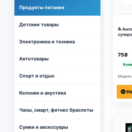
Продукты питания
Детские товары
☕ Англ
суперз
— бод
Электроника и техника
день с
черным
75₴
Автотовары
Спорт и отдых
Модель
Не
Колонки и акустика
Часы, смарт, фитнес браслеты
Сумки и аксессуары