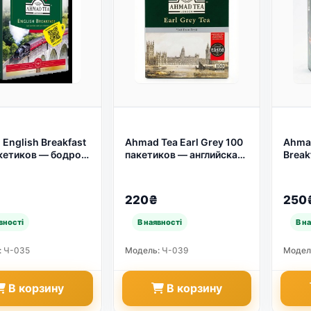
English Breakfast
Ahmad Tea Earl Grey 100
Ahmad
кетиков — бодрое
пакетиков — английская
Break
 классическим
классика с бергамотом
— Ле
ским чаем ☕ (арт.
по выгодной цене ☕ (арт.
Англи
51)
Выгод
220₴
250
:
Ч-035
Модель:
Ч-039
Модел
В корзину
В корзину