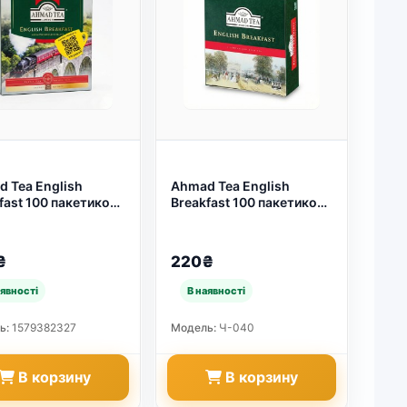
 Tea English
Ahmad Tea English
fast 100 пакетиков
Breakfast 100 пакетиков
гендарный
— настоящий английский
йский Завтрак с
чай для идеального утра
ой ☕ (арт. 5241)
☕ (арт. 50)
₴
220₴
ь:
1579382327
Модель:
Ч-040
В корзину
В корзину