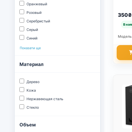
зелены
Оранжевый
ценит
традиц
Розовый
350₴
Серебристый
Серый
Модель
Синий
Показати ще
Материал
Дерево
Кожа
Нержавеющая сталь
Стекло
Объем