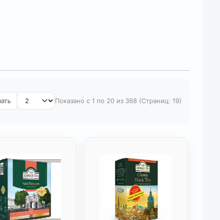
ного: чашка горячего чая и любимая конфета,
ьм или кусочек качественного шоколада для
 мы собрали продукты питания, которые созданы
вие вам и вашим детям.
сностей
 десерты от известных брендов, которые станут
зать
Показано с 1 по 20 из 368 (Страниц: 19)
ю или приятным сладким подарком.
вежее и тающее во рту печенье для идеального
ва, орешки и чипсы для веселых компаний и
и другие напитки, утоляющие жажду.
вкусностей у нас
оить себе праздник стало еще проще! Мы