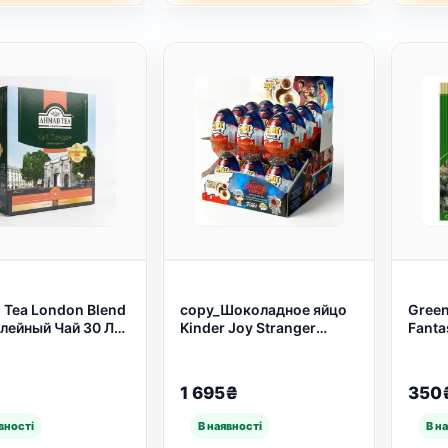
Tea London Blend
copy_Шоколадное яйцо
Green
лейный Чай 30 Лет
Kinder Joy Stranger
Fanta
арного Вкуса ☕
Things Funko (20 г) (арт.
изыск
кетиков (арт.
449)
берг
истин
1 695₴
350
(арт.