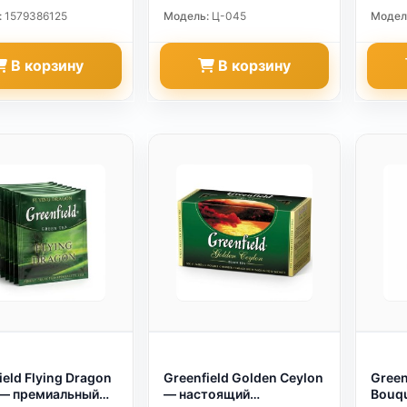
:
1579386125
Модель:
Ц-045
Модел
В корзину
В корзину
ield Flying Dragon
Greenfield Golden Ceylon
Green
 — премиальный
— настоящий
Bouqu