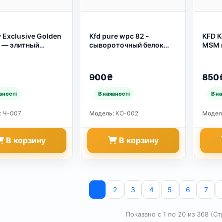
y Exclusive Golden
Kfd pure wpc 82 -
KFD К
 — элитный
сывороточный белок
MSM и
ский чай в 100
100% (арт. 592)
Суста
ках для
ного чаепития
900₴
850
 день ☕✨ (арт.
:
Ч-007
Модель:
КО-002
Модел
В корзину
В корзину
1
2
3
4
5
6
7
Показано с 1 по 20 из 368 (Ст