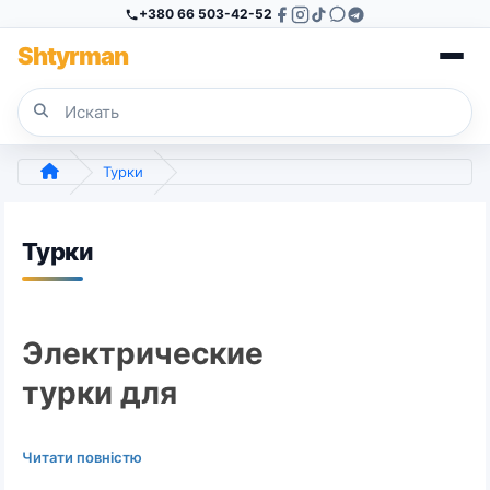
+380 66 503-42-52
Sh
tyr
man
Турки
Турки
Электрические
турки для
идеального кофе по-
Читати повністю
турецки