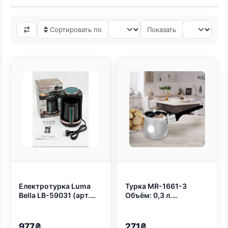
Для многих утро начинается не с
Сортировать по
Показать
будильника, а с манящего аромата
свежезаваренного кофе. Если вы
цените классический вкус напитка,
приготовленного в турке, но
предпочитаете современный комфорт и
скорость, электрическая турка
(кофеварка по-турецки) станет вашим
идеальным кухонным гаджетом.
В отличие от традиционных джезв,
электротурка не требует наличия плиты
и постоянного присмотра. Благодаря
мощному нагревательному элементу,
Електротурка Luma
Турка MR-1661-3
она доводит воду до оптимальной
Bella LB-59031 (арт.
Объём: 0,3 л.
температуры за считанные минуты,
9089)
Высококачественная
нержавеющая сталь
раскрывая всю полноту вкуса и аромата
Материал ручки:
977₴
271₴