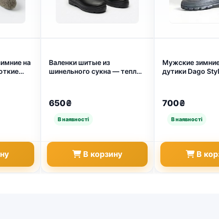
зимние на
Валенки шитые из
Мужские зимние
откие
шинельного сукна — тепло
дутики Dago Styl
 пяткой,
и комфорт в любой мороз
подошвой ЭВА —
т. 5131)
(арт. 902)
комфорт в любо
(арт. 1998)
650₴
700₴
ину
В корзину
В кор