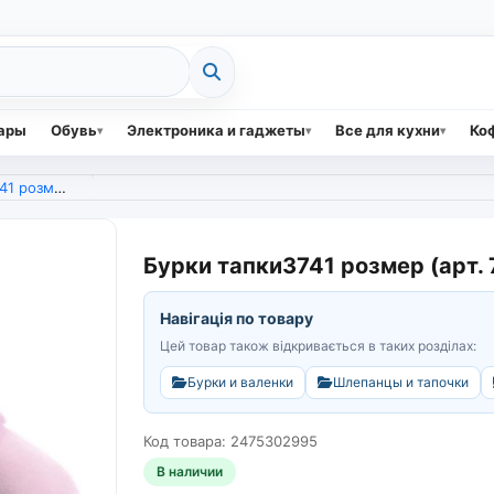
вары
Обувь
Электроника и гаджеты
Все для кухни
Коф
 (арт. 7376)
Бурки тапки3741 розмер (арт. 
Навігація по товару
Цей товар також відкривається в таких розділах:
Бурки и валенки
Шлепанцы и тапочки
Код товара: 2475302995
В наличии