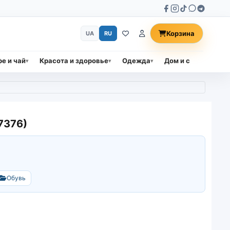
Корзина
UA
RU
е и чай
Красота и здоровье
Одежда
Дом и сад
Прод
7376)
Обувь