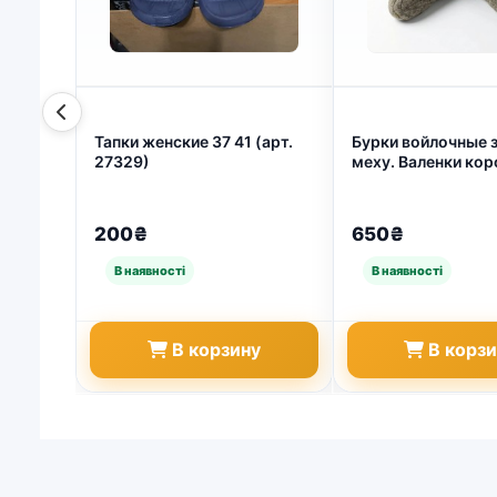
Тапки женские 37 41 (арт.
Бурки войлочные 
27329)
меху. Валенки кор
серые с усиленной
теплые бабуши (ар
200₴
650₴
В корзину
В корз