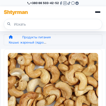
+380 66 503-42-52
Sh
tyr
man
Продукты питания
Кешью жареный (ядро), золотистый и хрустящий орех, крупный калибр, вкусный снек (арт. 6964)