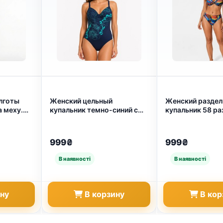
лготы
Женский цельный
Женский разде
 меху.
купальник темно-синий с
купальник 58 ра
обманки
бирюзовым принтом,
ярким принтом,
(42-48)
размер 50 (арт. 27160)
купальник с топ
плавками (арт. 
999₴
999₴
ину
В корзину
В кор