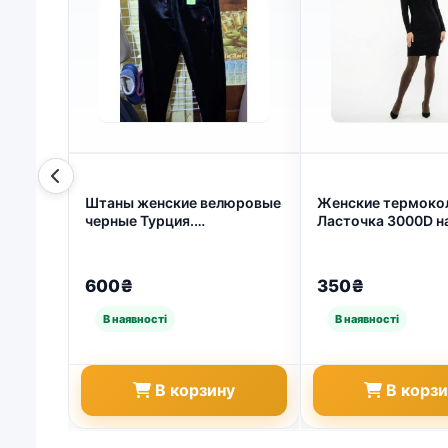
Штаны женские велюровые
Женские термоко
черные Турция.
Ласточка 3000D на
Спортивные брюки
Зимние колготки-
больших размеров (Батал)
"Имитация кожи" 
52-56 (арт. 8951)
(арт. 8767)
600₴
350₴
В корзину
В корз