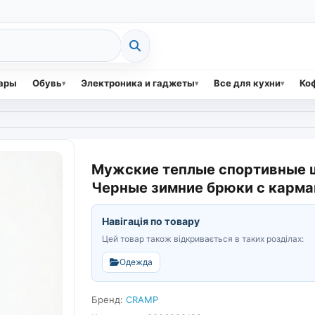
вары
Обувь
Электроника и гаджеты
Все для кухни
Коф
Мужские теплые спортивные ш
Черные зимние брюки с карма
Навігація по товару
Цей товар також відкривається в таких розділах:
Одежда
Бренд:
CRAMP