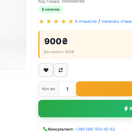
Код товара: 2006988189
В наличии
/
6 отзыв(ов)
Написать отзыв
900₴
Без налога: 900₴
Кол-во
К
Консультант:
+380 (66) 503-42-52