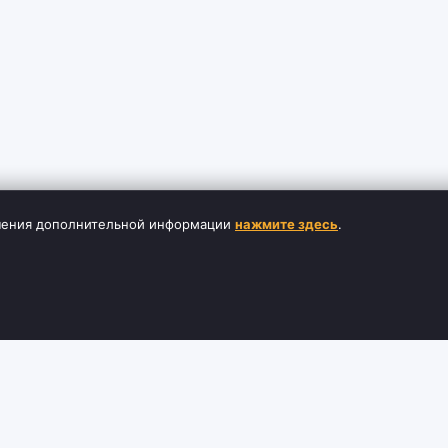
лучения дополнительной информации
нажмите здесь
.
ЦИЯ
СЛУЖБА ПОДДЕРЖКИ
ДОПОЛНИТЕ
Связаться с нами
Бренды
Возвраты
Партнер