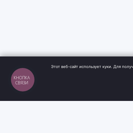
Этот веб-сайт использует куки. Для по
Sh
tyr
man
ИНФОРМА
Інтернет-магазин взуття та кави з доставкою
Блог
по всій Україні. Якість та надійність з 2019
Контакты
року.