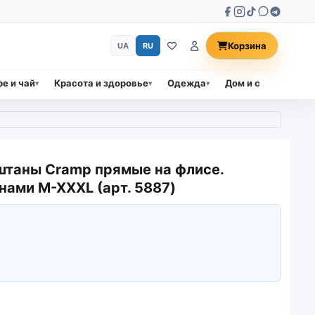
Корзина
UA
RU
е и чай
Красота и здоровье
Одежда
Дом и сад
Прод
таны Cramp прямые на флисе.
нами M-XXXL (арт. 5887)