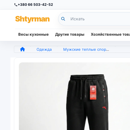
+380 66 503-42-52
Sh
tyr
man
Весы кухонные
Другие товары
Хозяйственные то
Одежда
Мужские теплые спортивные штаны Cramp прямые на флисе. Черные зимние брюки с карманами M-XXXL (арт. 5887)