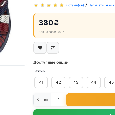
/
7 отзыв(ов)
Написать отзыв
380₴
Без налога: 380₴
Доступные опции
Размер
41
42
43
44
45
Кол-во