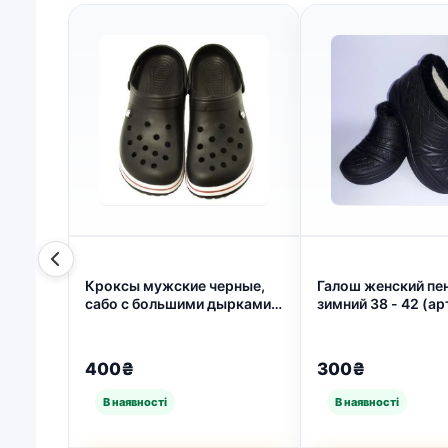
Кроксы мужские черные,
Галош женский пе
сабо с большими дырками,
зимний 38 - 42 
Пена, "Like Crocs" (арт.
4760)
400₴
300₴