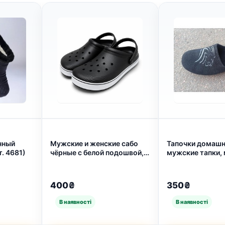
нный
Мужские и женские сабо
Тапочки домашн
(арт. 4681)
чёрные с белой подошвой,
мужские тапки,
лёгкие летние кроксы,
41- 45 (арт. 534
размер 41–45 (арт. 27173)
400₴
350₴