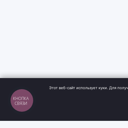
Этот веб-сайт использует куки. Для по
КНОПКА
СВЯЗИ
Sh
tyr
man
ИНФОРМА