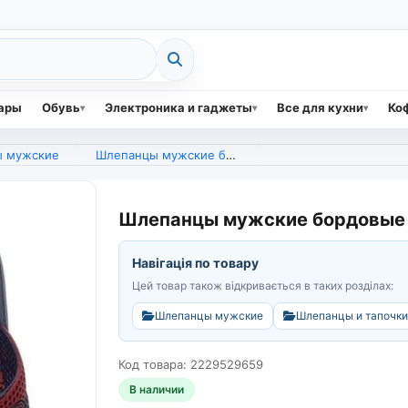
вары
Обувь
Электроника и гаджеты
Все для кухни
Коф
 мужские
Шлепанцы мужские бордовые (арт. 6728)
Шлепанцы мужские бордовые (
Навігація по товару
Цей товар також відкривається в таких розділах:
Шлепанцы мужские
Шлепанцы и тапочки
Код товара: 2229529659
В наличии