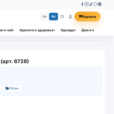
Корзина
UA
RU
е и чай
Красота и здоровье
Одежда
Дом и сад
Прод
арт. 6728)
Обувь