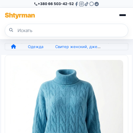
+380 66 503-42-52
Sh
tyr
man
Одежда
Свитер женский, джемпер женский, пуловер женский кашемир роз 4856 роз, (арт. 5854)