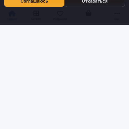
Соглашаюсь
Отказаться
Корзина
Главная
Каталог
Избранное
Ещё
Sh
tyr
man
Інтернет-магазин взуття та кави з доставкою по всій Україні.
Якість та надійність з 2019 року.
ИНФОРМАЦИЯ
Блог
Контакты
Условия доставки и оплаты
О нас
Возврат и обмен