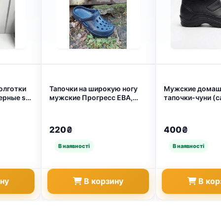
олготки
Тапочки на широкую ногу
Мужские домаш
ерные s,
мужские Прогресс ЕВА,
тапочки-чуни (
861)
черные. 40 - 45 (арт. 6444)
утепленные на м
(арт. 8053)
220₴
400₴
ину
В корзину
В кор