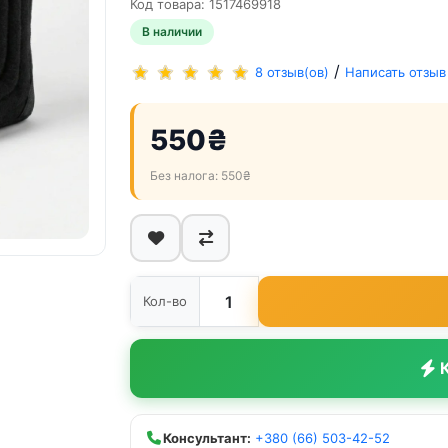
Код товара: 1517469918
В наличии
/
8 отзыв(ов)
Написать отзыв
550₴
Без налога: 550₴
Кол-во
К
Консультант:
+380 (66) 503-42-52