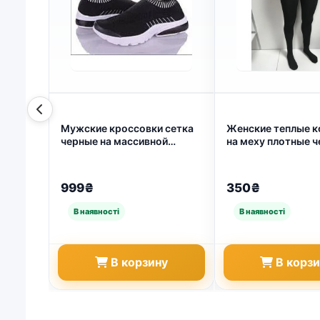
Мужские кроссовки сетка
Женские теплые к
черные на массивной
на меху плотные ч
подошве Kulada — стиль и
m, l, xl, 2xl (арт. 2
комфорт (арт. 1346)
999₴
350₴
В корзину
В корз