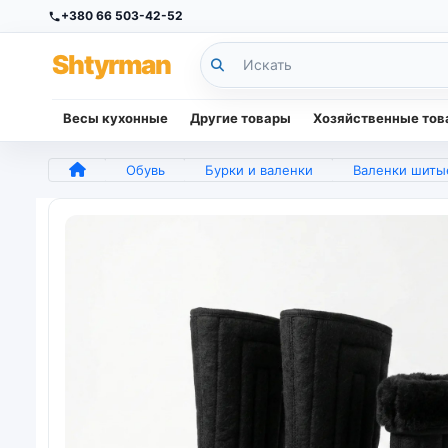
+380 66 503-42-52
Sh
tyr
man
Весы кухонные
Другие товары
Хозяйственные то
Обувь
Бурки и валенки
Валенки шитые черные на черном меху. Бурки зимние войлочные