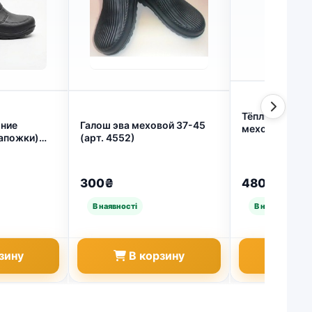
Тёплые пушис
ние
Галош эва меховой 37-45
меховые ком
сапожки)
(арт. 4552)
тапочки 36 - 4
еху (41-45)
300₴
480₴
зину
В корзину
В к