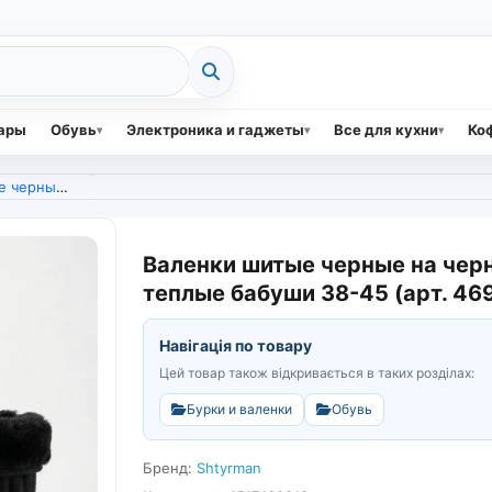
вары
Обувь
Электроника и гаджеты
Все для кухни
Коф
, теплые бабуши 38-45 (арт. 4695)
Валенки шитые черные на черн
теплые бабуши 38-45 (арт. 46
Навігація по товару
Цей товар також відкривається в таких розділах:
Бурки и валенки
Обувь
Бренд:
Shtyrman