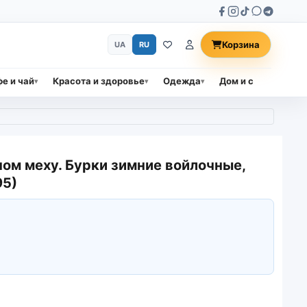
Корзина
UA
RU
е и чай
Красота и здоровье
Одежда
Дом и сад
Прод
ом меху. Бурки зимние войлочные,
95)