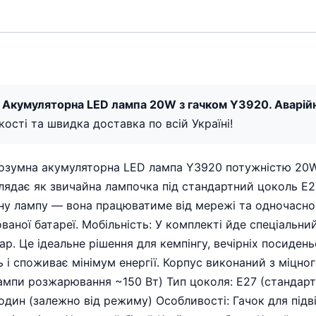
 Акумуляторна LED лампа 20W з гачком Y3920. Аварійн
якості та швидка доставка по всій Україні!
Розумна акумуляторна LED лампа Y3920 потужністю 20W 
глядає як звичайна лампочка під стандартний цоколь E
ьну лампу — вона працюватиме від мережі та одночасно
ної батареї. Мобільність: У комплекті йде спеціальний
р. Це ідеальне рішення для кемпінгу, вечірніх посиденьо
 і споживає мінімум енергії. Корпус виконаний з міцного
лампи розжарювання ~150 Вт) Тип цоколя: E27 (станда
один (залежно від режиму) Особливості: Гачок для під