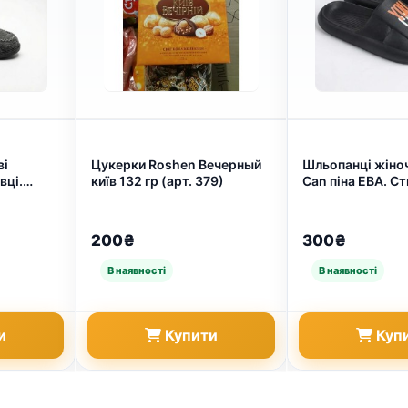
ві
Цукерки Roshen Вечерный
Шльопанці жіноч
вці.
київ 132 гр (арт. 379)
Can піна ЕВА. Ст
rogress.
молодіжні сланц
арт.
36-41 41 (арт. 1
200₴
300₴
и
Купити
Куп