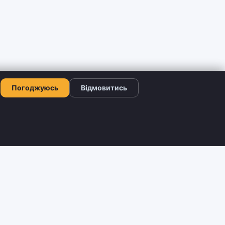
Погоджуюсь
Відмовитись
КОНТАКТИ
+380 66 503-42-52
ограма
Viber: +380 66 503-42-52
Telegram: @shtyrman_shop