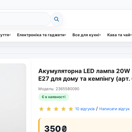
зуття
Електроніка та гаджети
Все для кухні
Кава та чай
Акумуляторна LED лампа 20W 
E27 для дому та кемпінгу (арт.
Модель: 2365580090
Є в наявності
/
10 відгуків
Написати відгук
350₴