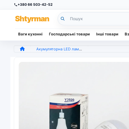
+380 66 503-42-52
Sh
tyr
man
Ваги кухонні
Господарські товари
Інші товари
В
Акумуляторна LED лампа 20W з гачком Y3920. Аварійна лампочка E27 для дому та кемпінгу (арт. 6953)