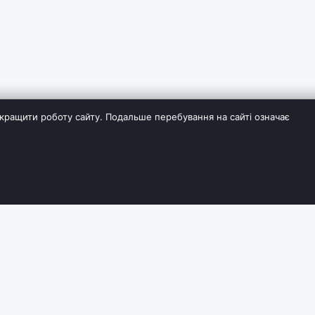
кращити роботу сайту. Подальше перебування на сайті означає
ІЯ
СЛУЖБА ПІДТРИМКИ
ДОДАТКОВО
Контакти
Виробники
Повернення товару
Партнерська пр
вки та оплати
Карта сайту
Акції