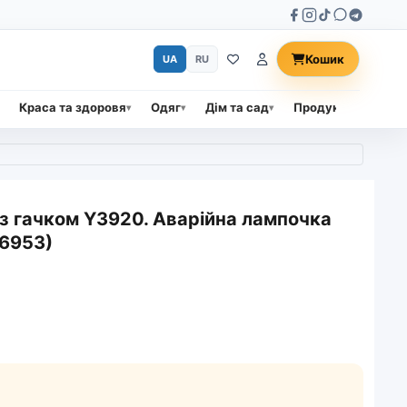
Кошик
UA
RU
Краса та здоровя
Одяг
Дім та сад
Продукти харчува
з гачком Y3920. Аварійна лампочка
 6953)