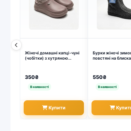
Жіночі домашні капці-чуні
Бурки жіночі зимо
(чобітки) з хутряною
повстяні на блиска
опушкою, утеплені (36-41)
Високі теплі чуні P
(арт. 7938)
Розміри 37-41 41 (
9806)
350₴
550₴
Купити
Купит