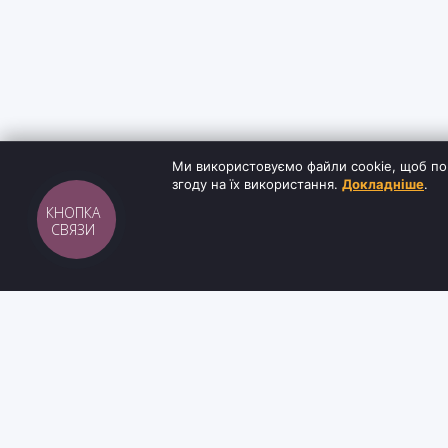
Ми використовуємо файли cookie, щоб по
згоду на їх використання.
Докладніше
.
КНОПКА
СВЯЗИ
Sh
tyr
man
ІНФОРМАЦ
Інтернет-магазин взуття та кави з доставкою
Блог
по всій Україні. Якість та надійність з 2019
Контакти
року.
Умови доста