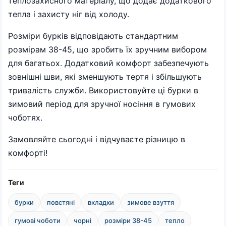
теплозахисного матеріалу, що додає додаткового
тепла і захисту ніг від холоду.
Розміри бурків відповідають стандартним
розмірам 38-45, що зробить їх зручним вибором
для багатьох. Додатковий комфорт забезпечують
зовнішні шви, які зменшують тертя і збільшують
тривалість служби. Використовуйте ці бурки в
зимовий період для зручної носіння в гумових
чоботях.
Замовляйте сьогодні і відчуваєте різницю в
комфорті!
Теги
бурки
повстяні
вкладки
зимове взуття
гумові чоботи
чорні
розміри 38-45
тепло