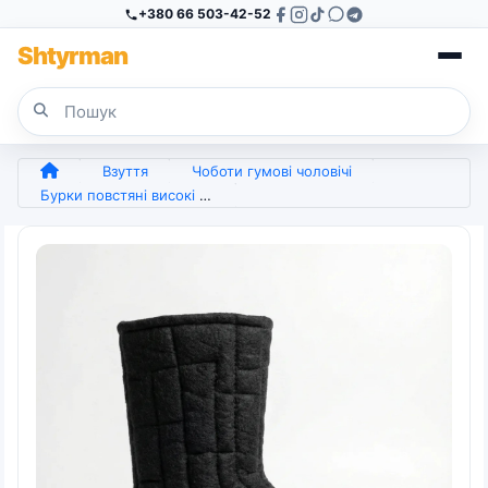
+380 66 503-42-52
Sh
tyr
man
Взуття
Чоботи гумові чоловічі
Бурки повстяні високі чорні стьобані, Теплі вкладки-панчохи в гумові чоботи (розміри 38-45) (арт. 7962)