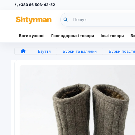
+380 66 503-42-52
Sh
tyr
man
Ваги кухонні
Господарські товари
Інші товари
В
Взуття
Бурки та валянки
Бурки повстяні зимові на хутрі. Валянки короткі сірі з по