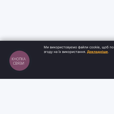
Ми використовуємо файли cookie, щоб по
згоду на їх використання.
Докладніше
.
КНОПКА
СВЯЗИ
Sh
tyr
man
ІНФОРМАЦ
Інтернет-магазин взуття та кави з доставкою
Блог
по всій Україні. Якість та надійність з 2019
Контакти
року.
Умови доста