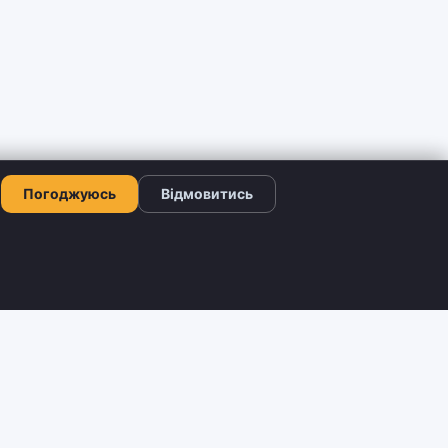
Погоджуюсь
Відмовитись
КОНТАКТИ
+380 66 503-42-52
ограма
Viber: +380 66 503-42-52