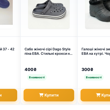
й 37 - 42
Сабо жіночі сірі Dago Style
Галоші жіночі зи
піна ЕВА. Стильні крокси на
ЕВА на хутрі. Чо
білій підошві 36-41 (арт.
дутики утеплені
6588)
37-41 39 (арт. 9
400₴
300₴
и
Купити
Куп