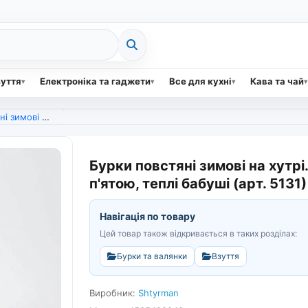
зуття
Електроніка та гаджети
Все для кухні
Кава та чай
силеною п'ятою, теплі бабуші (арт. 5131)
Бурки повстяні зимові на хутрі
п'ятою, теплі бабуші (арт. 5131)
Навігація по товару
Цей товар також відкривається в таких розділах:
Бурки та валянки
Взуття
Виробник:
Shtyrman