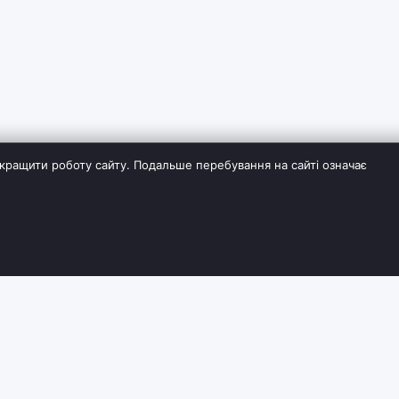
кращити роботу сайту. Подальше перебування на сайті означає
ІЯ
СЛУЖБА ПІДТРИМКИ
ДОДАТКОВО
Контакти
Виробники
Повернення товару
Партнерська пр
вки та оплати
Карта сайту
Акції