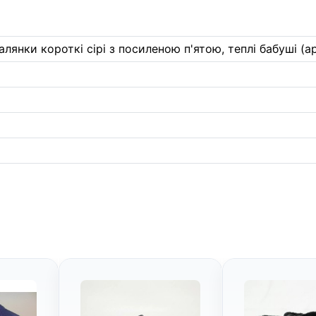
алянки короткі сірі з посиленою п'ятою, теплі бабуші (ар