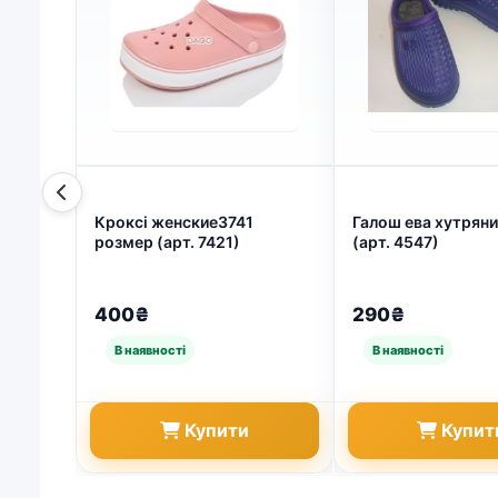
Кроксі женские3741
Галош ева хутряни
розмер (арт. 7421)
(арт. 4547)
400₴
290₴
Купити
Купит