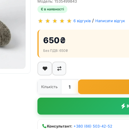
Модель: 1535499843
Є в наявності
/
6 відгуків
Написати відгук
650₴
Без ПДВ: 650₴
Кількість
К
Консультант:
+380 (66) 503-42-52