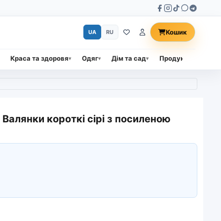
Кошик
UA
RU
Краса та здоровя
Одяг
Дім та сад
Продукти харчува
. Валянки короткі сірі з посиленою