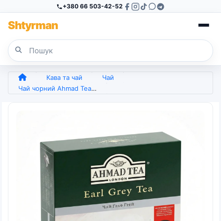
+380 66 503-42-52
Sh
tyr
man
Кава та чай
Чай
Чай чорний Ahmad Tea Earl Grey 100 пакетиків | Граф Грей, З бергамотом, Great Taste Award (арт. 4394)