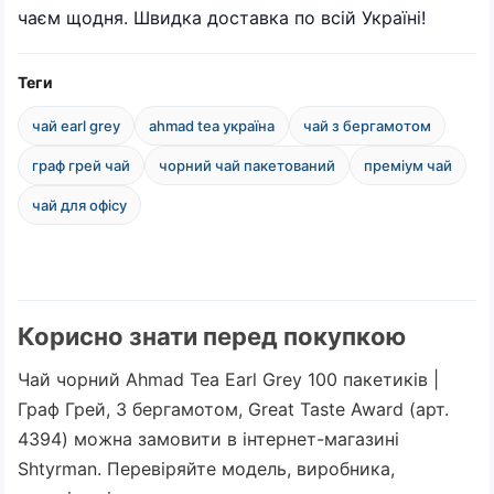
чаєм щодня. Швидка доставка по всій Україні!
Теги
чай earl grey
ahmad tea україна
чай з бергамотом
граф грей чай
чорний чай пакетований
преміум чай
чай для офісу
Корисно знати перед покупкою
Чай чорний Ahmad Tea Earl Grey 100 пакетиків |
Граф Грей, З бергамотом, Great Taste Award (арт.
4394) можна замовити в інтернет-магазині
Shtyrman. Перевіряйте модель, виробника,