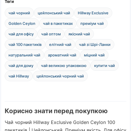
Теги
чай чорний
цейлонський чай
Hillway Exclusive
Golden Ceylon
чай в пакетиках
преміум чай
чай для офісу
чай оптом
якісний чай
чай 100 пакетиків
елітний чай
чай зі Шрі-Ланки
натуральний чай
ароматний чай
міцний чай
чай для дому
чай великою упаковкою
купити чай
чай Hillway
цейлонський чорний чай
Корисно знати перед покупкою
Чай чорний Hillway Exclusive Golden Ceylon 100
пакетиків | Цейлонський, Преміум якість, Для офісу