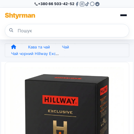
+380 66 503-42-52
Sh
tyr
man
Кава та чай
Чай
Чай чорний Hillway Exclusive Golden Ceylon 100 пакетиків | Цейлонський, Преміум якість, Для офісу та дому (арт. 5294)