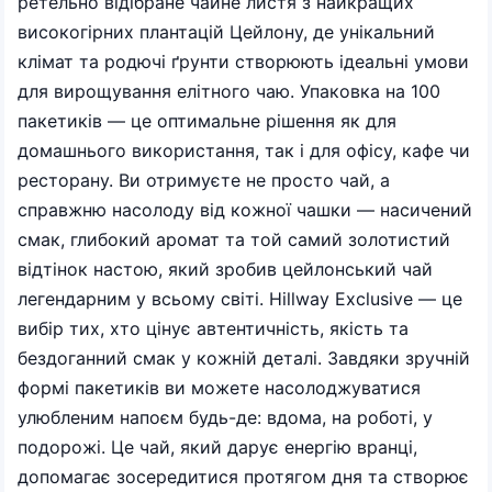
ретельно відібране чайне листя з найкращих
високогірних плантацій Цейлону, де унікальний
клімат та родючі ґрунти створюють ідеальні умови
для вирощування елітного чаю. Упаковка на 100
пакетиків — це оптимальне рішення як для
домашнього використання, так і для офісу, кафе чи
ресторану. Ви отримуєте не просто чай, а
справжню насолоду від кожної чашки — насичений
смак, глибокий аромат та той самий золотистий
відтінок настою, який зробив цейлонський чай
легендарним у всьому світі. Hillway Exclusive — це
вибір тих, хто цінує автентичність, якість та
бездоганний смак у кожній деталі. Завдяки зручній
формі пакетиків ви можете насолоджуватися
улюбленим напоєм будь-де: вдома, на роботі, у
подорожі. Це чай, який дарує енергію вранці,
допомагає зосередитися протягом дня та створює