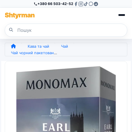
+380 66 503-42-52
Sh
tyr
man
Кава та чай
Чай
Чай чорний пакетований Мономах Earl Grey 100 х 2 г (арт. 6330)