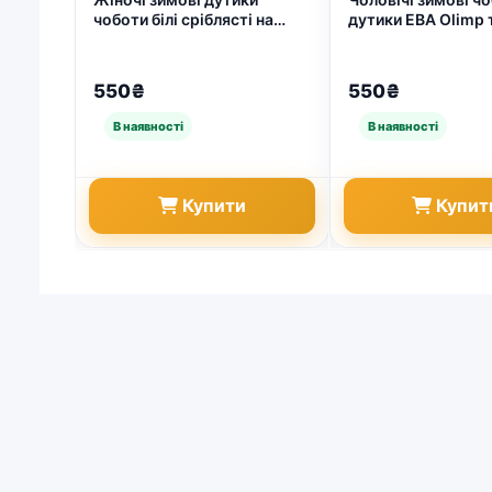
чоботи білі сріблясті на
дутики ЕВА Olimp
хутрі піна ЕВА вологостійкі
чорні на липучках 
(36-41) (арт. 8372)
1621)
550₴
550₴
Купити
Купит