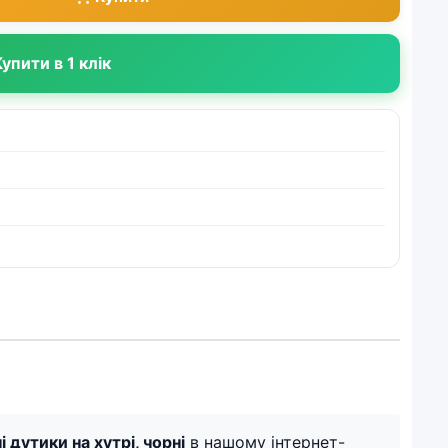
упити в 1 клік
 дутики на хутрі, чорні
в нашому інтернет-