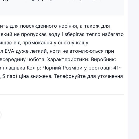
дить для повсякденного носіння, а також для
 який не пропускає воду і зберігає тепло набагато
ищає від промокання у сніжну кашу.
іал EVA дуже легкий, ноги не втомлюються при
и всередину чобота. Характеристики: Виробник:
а плащівка Колір: Чорний Розміри у ростовці: 41-
д 5 пар) ціна знижена. Телефонуйте для уточнення