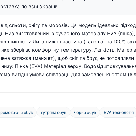
оставка по всій Україні!
від сльоти, снігу та морозів. Ця модель ідеально підхо
. Низ виготовлений із сучасного матеріалу EVA (пінка),
епроникність: Лита нижня частина (калоша) на 100% зах
, яке зберігає комфортну температуру. Легкість: Матер
бачена затяжка (манжет), щоб сніг та бруд не потраплял
л низу: Пінка (EVA) Матеріал верху: Водовідштовхувальн
уємо вигідні умови співпраці. Для замовлення оптом (ві
промокаюча обув
хутряна обув
чорна обув
EVA технологія