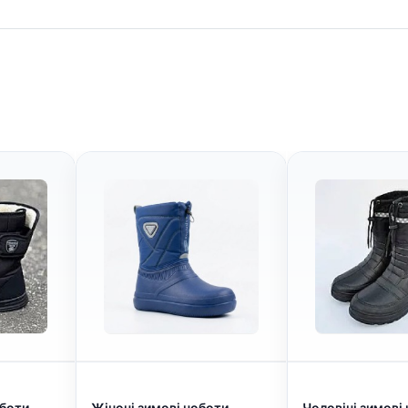
оботи
Жіночі зимові чоботи-
Чоловічі зимові