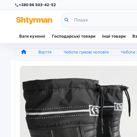
+380 66 503-42-52
Sh
tyr
man
Ваги кухонні
Господарські товари
Інші товари
В
Взуття
Чоботи гумові чоловічі
Чоботи 