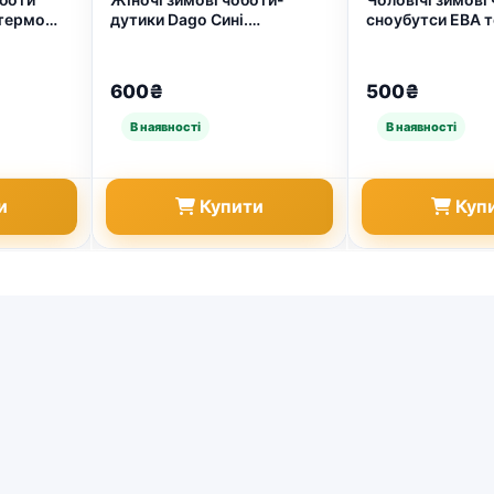
 термо
дутики Dago Сині.
сноубутси ЕВА т
(арт.
Непромокаючі сноубутси
зі світловідбива
на хутрі (піна ЕВА) 37-41
1184)
(арт. 7027)
600₴
500₴
и
Купити
Куп