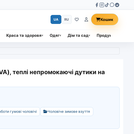
Кошик
UA
RU
Краса та здоровя
Одяг
Дім та сад
Продукти харчува
EVA), теплі непромокаючі дутики на
боти гумові чоловічі
Чоловіче зимове взуття