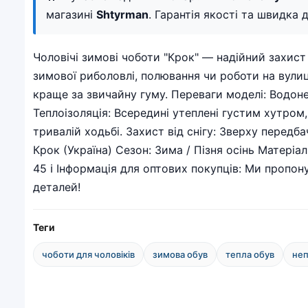
магазині
Shtyrman
. Гарантія якості та швидка д
Чоловічі зимові чоботи "Крок" — надійний захист 
зимової риболовлі, полювання чи роботи на вулиці
краще за звичайну гуму. Переваги моделі: Водон
Теплоізоляція: Всередині утеплені густим хутром
тривалій ходьбі. Захист від снігу: Зверху перед
Крок (Україна) Сезон: Зима / Пізня осінь Матеріа
45 ℹ️ Інформація для оптових покупців: Ми пропон
деталей!
Теги
чоботи для чоловіків
зимова обув
тепла обув
не