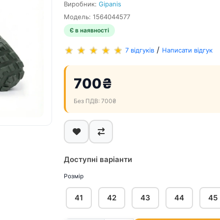
Виробник:
Gipanis
Модель: 1564044577
Є в наявності
/
7 відгуків
Написати відгук
700₴
Без ПДВ: 700₴
Доступні варіанти
Розмір
41
42
43
44
45