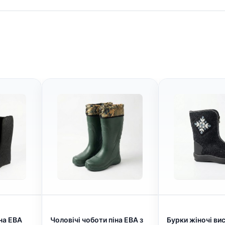
на ЕВА
Чоловічі чоботи піна ЕВА з
Бурки жіночі вис