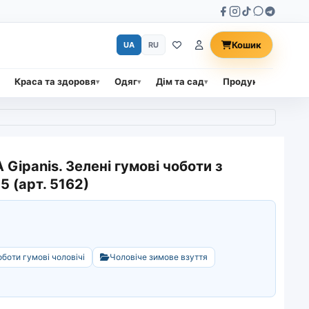
Кошик
UA
RU
Краса та здоровя
Одяг
Дім та сад
Продукти харчува
 Gipanis. Зелені гумові чоботи з
 (арт. 5162)
боти гумові чоловічі
Чоловіче зимове взуття