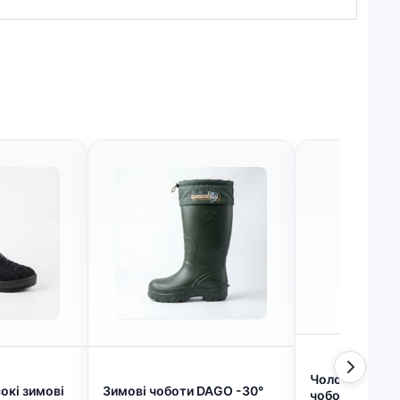
Чоловічі висок
окі зимові
Зимові чоботи DAGO -30°
чоботи ПВХ зе