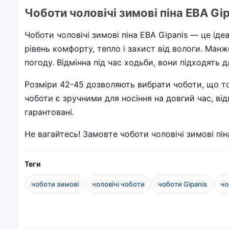
Чоботи чоловічі зимові піна ЕВА Gi
Чоботи чоловічі зимові піна ЕВА Gipanis — це іде
рівень комфорту, тепло і захист від вологи. Ман
погоду. Відмінна під час ходьби, вони підходять
Розміри 42-45 дозволяють вибрати чоботи, що то
чоботи є зручними для носіння на довгий час, ві
гарантовані.
Не вагайтесь! Замовте чоботи чоловічі зимові піна
Теги
чоботи зимові
чоловічі чоботи
чоботи Gipanis
чо