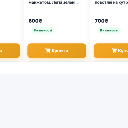
манжетом. Легкі зелені
повстяні на хутр
ові
гумаки для рибалки 41-45
на блискавці з 
влі 42-
(арт. 4700)
Розміри 37-42 3
10201)
600₴
700₴
и
Купити
Куп