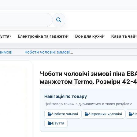
зуття
Електроніка та гаджети
Все для кухні
Кава та чай
зимові
Чоботи чоловічі зимові піна ЕВА Gipanis. Зелені гумові чоботи з манжетом Termo. Розміри 42-45 (арт. 5162)
Чоботи чоловічі зимові піна ЕВА
манжетом Termo. Розміри 42-45
Навігація по товару
Цей товар також відкривається в таких розділах:
Чоботи зимові
Черевики чоловічі
Чо
Взуття