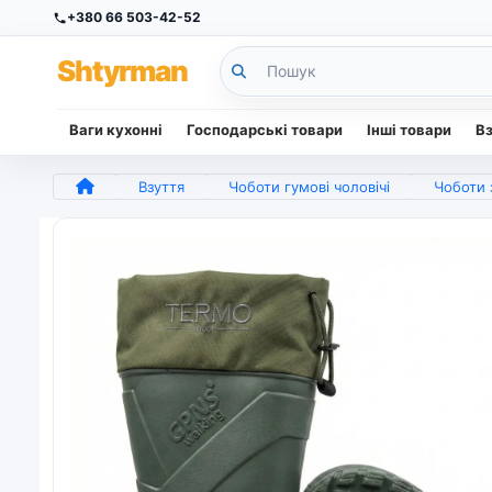
+380 66 503-42-52
Sh
tyr
man
Ваги кухонні
Господарські товари
Інші товари
В
Взуття
Чоботи гумові чоловічі
Чоботи 