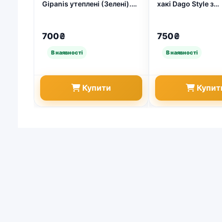
Gipanis утеплені (Зелені).
хакі Dago Style з
Високі чоботи для рибалки
утеплювачем. Гум
та полювання з манжетою
чоботи для риболо
(арт. 6571)
45 (арт. 5705)
700₴
750₴
Купити
Купит