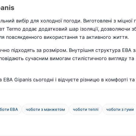
panis
альний вибір для холодної погоди. Виготовлені з міцної
жет Termo додає додатковий шар ізоляції, дозволяючи зб
 для повсякденного використання та активного життя.
чно підходять за розміром. Внутрішня структура ЕВА за
дповідають сучасним вимогам стилістичного вигляду та 
 ЕВА Gipanis сьогодні і відчуєте різницю в комфорті та
боти ЕВА
чоботи з манжетом
чоботи теплі
чоботи з гуми