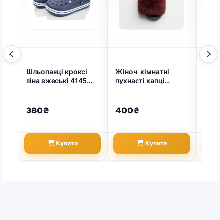
Шльопанці кроксі
Жіночі кімнатні
Жіно
піна вжеські 4145
пухнасті капці
бузк
розмір (арт. 7453)
шльопанці бордові
Легк
Fashion (арт. 167)
з п
(арт
380₴
400₴
20
Купити
Купити