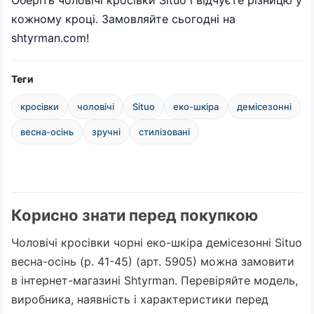
Оберіть чоловічі кросівки Situo і відчуєте різницю у
кожному кроці. Замовляйте сьогодні на
shtyrman.com!
Теги
кросівки
чоловічі
Situo
еко-шкіра
демісезонні
весна-осінь
зручні
стилізовані
Корисно знати перед покупкою
Чоловічі кросівки чорні еко-шкіра демісезонні Situo
весна-осінь (р. 41-45) (арт. 5905) можна замовити
в інтернет-магазині Shtyrman. Перевіряйте модель,
виробника, наявність і характеристики перед