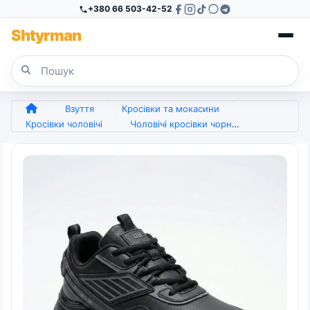
+380 66 503-42-52
Sh
tyr
man
Взуття
Кросівки та мокасини
Кросівки чоловічі
Чоловічі кросівки чорні еко-шкіра демісезонні Situo весна-осінь (р. 41-45) (арт. 5905)