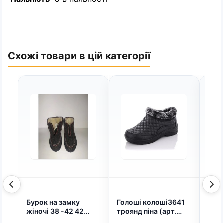
Схожі товари в цій категорії
Бурок на замку
Голоші колоші3641
Чоло
жіночі 38 -42 42
троянд піна (арт.
чобо
(арт. 4927)
7472)
сві