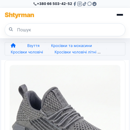
+380 66 503-42-52
Sh
tyr
man
Взуття
Кросівки та мокасини
Кросівки чоловічі
Кросівки чоловічі літні сітка, сірі, легкі текстильні 41-45 (арт. 7429)