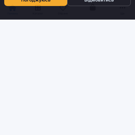
Кошик
Головна
Каталог
Обране
Ще
Sh
tyr
man
Інтернет-магазин взуття та кави з доставкою по всій Україні.
Якість та надійність з 2019 року.
ІНФОРМАЦІЯ
Блог
Контакти
Умови доставки та оплати
Про нас
Повернення та обмін