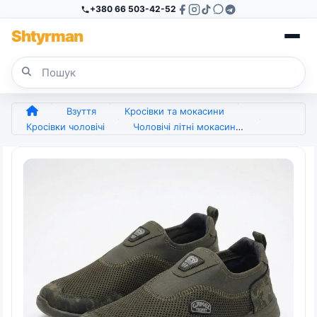
+380 66 503-42-52
Sh
tyr
man
Взуття
Кросівки та мокасини
Кросівки чоловічі
Чоловічі літні мокасини сітка сліпони камуфляж Хакі Camel (р. 41-45) (арт. 6819)