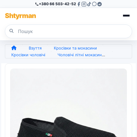
+380 66 503-42-52
Sh
tyr
man
Взуття
Кросівки та мокасини
Кросівки чоловічі
Чоловічі літні мокасини сітка чорні 41-45 р, легкі текстильні сліпони, дихаюче взуття без шнурків (арт. 7452)