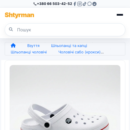
+380 66 503-42-52
Sh
tyr
man
Взуття
Шльопанці та капці
Шльопанці чоловічі
Чоловічі сабо (крокси) Білі з червоною смугою (41-45) з піни ЕВА для медиків та кухарів (арт. 7814)