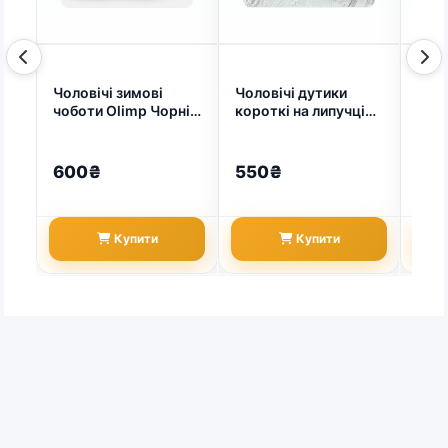
Чоловічі зимові
Чоловічі дутики
Гал
чоботи Olimp Чорні
короткі на липучці
жіно
(арт. 7228)
ЕВА OLIMP чорні —
- 42
тепло і комфорт у
будь-яку погоду
600₴
550₴
30
(арт. 935)
Купити
Купити