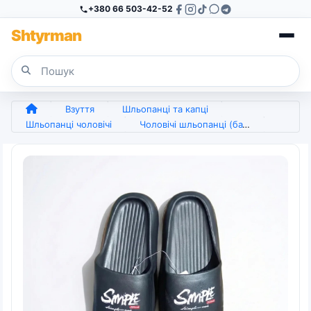
+380 66 503-42-52
Sh
tyr
man
Взуття
Шльопанці та капці
Шльопанці чоловічі
Чоловічі шльопанці (батальні розміри) 47-50 | Чорні, Пінка, Принт "Simple", Для великої ноги (арт. 7848)