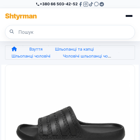
+380 66 503-42-52
Sh
tyr
man
Взуття
Шльопанці та капці
Шльопанці чоловічі
Чоловічі шльопанці чорні EVA, легкі та зручні, розміри 41–45 (арт. 27224)