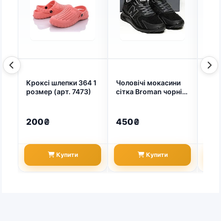
Кроксі шлепки 364 1
Чоловічі мокасини
Гал
розмер (арт. 7473)
сітка Broman чорні
жіно
літні — комфорт у
- 41
спеку (арт. 1321)
200₴
450₴
32
Купити
Купити