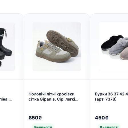
Чоловічі літні кросівки
Бурки 36 37 42 
іна,
сітка Gipanis. Сірі легкі
(арт. 7378)
-45 (арт.
кеди для ходьби 41-45 (арт.
7640)
850₴
450₴