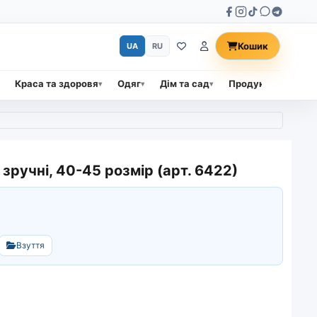
Кошик
UA
RU
Краса та здоровя
Одяг
Дім та сад
Продукти харчува
 зручні, 40-45 розмір (арт. 6422)
Взуття