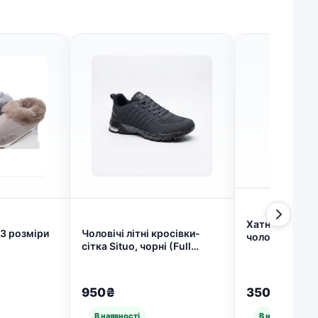
Хатні капці ко
43 розміри
Чоловічі літні кросівки-
чоловічі капці
сітка Situo, чорні (Full
45 44 (арт. 62
Black) (арт. 8009)
950₴
350₴