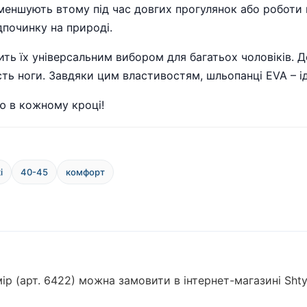
меншують втому під час довгих прогулянок або роботи 
дпочинку на природі.
бить їх універсальним вибором для багатьох чоловіків.
сть ноги. Завдяки цим властивостям, шльопанці EVA – ід
цю в кожному кроці!
і
40-45
комфорт
змір (арт. 6422) можна замовити в інтернет-магазині Sht