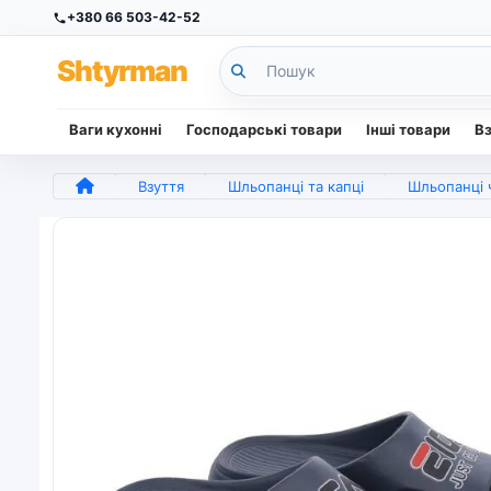
+380 66 503-42-52
Sh
tyr
man
Ваги кухонні
Господарські товари
Інші товари
В
Взуття
Шльопанці та капці
Шльопанці ч