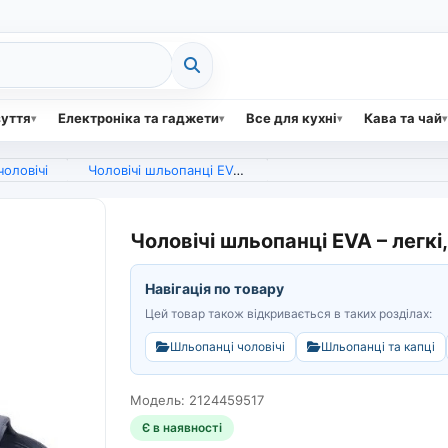
зуття
Електроніка та гаджети
Все для кухні
Кава та чай
оловічі
Чоловічі шльопанці EVA – легкі, зручні, 40-45 розмір (арт. 6422)
Чоловічі шльопанці EVA – легкі,
Навігація по товару
Цей товар також відкривається в таких розділах:
Шльопанці чоловічі
Шльопанці та капці
Модель: 2124459517
Є в наявності