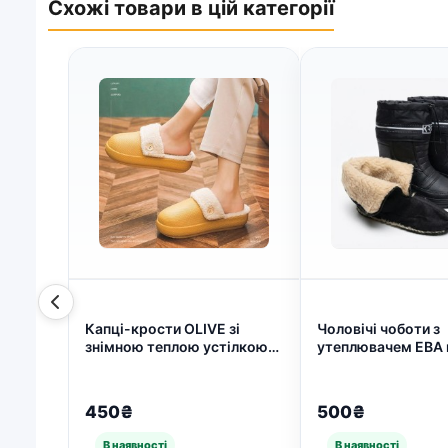
Схожі товари в цій категорії
Капці-крости OLIVE зі
Чоловічі чоботи з
знімною теплою устілкою
утеплювачем ЕВА п
шльопанці жіночі зима 36 —
сноутси, дутики 41
40 (арт. 5728)
5231)
450₴
500₴