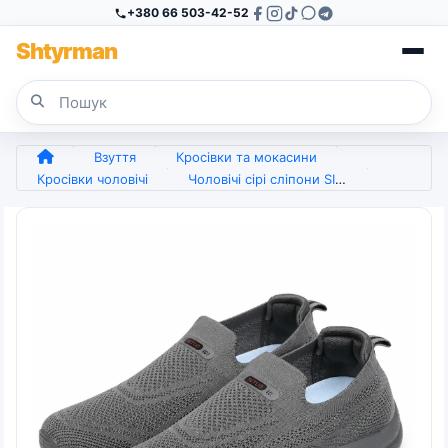
+380 66 503-42-52
Sh
tyr
man
Взуття
Кросівки та мокасини
Кросівки чоловічі
Чоловічі сірі сліпони SITUO – легкі дихаючі кросівки без шнурків 41 45 (арт. 27207)