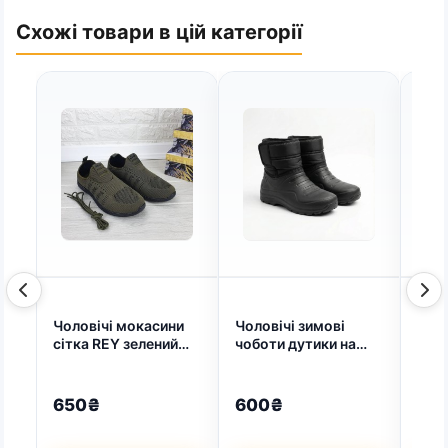
Схожі товари в цій категорії
Чоловічі мокасини
Чоловічі зимові
Капц
сітка REY зелений
чоботи дутики на
(арт
41-45 розмір (арт.
липучці. Чорні
5774)
сноубутси з
калошею ЕВА 41-46
650₴
600₴
35
(арт. 5150)