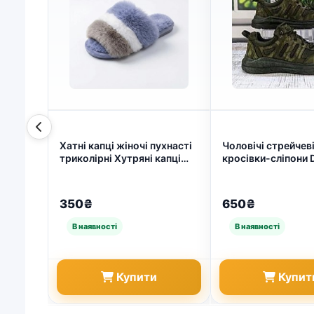
Хатні капці жіночі пухнасті
Чоловічі стрейчев
триколірні Хутряні капці
кросівки-сліпони 
закриті м'які 36-41 (арт.
— комфорт без шн
8531)
(арт. 1519)
350₴
650₴
Купити
Купит