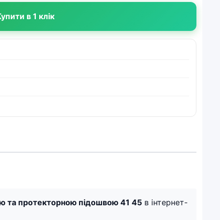
упити в 1 клік
ією та протекторною підошвою 41 45
в інтернет-