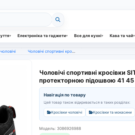
зуття
Електроніка та гаджети
Все для кухні
Кава та чай
чоловічі
Чоловічі спортивні кросівки SITUO чорні з амортизацією та протекторною підошвою 41 45 (арт. 27194)
Чоловічі спортивні кросівки S
протекторною підошвою 41 45 
Навігація по товару
Цей товар також відкривається в таких розділах:
Кросівки чоловічі
Кросівки та мокасини
Модель: 3086926988