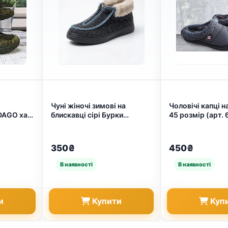
і
Чуні жіночі зимові на
Чоловічі капці на
DAGO хакі
блискавці сірі Бурки
45 розмір (арт. 
урків
повстяні на хутрі теплі
капці-чобітки 36-41 (арт.
7900)
350₴
450₴
и
Купити
Куп