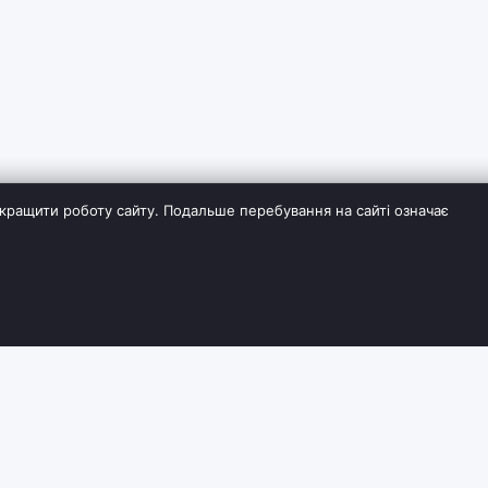
кращити роботу сайту. Подальше перебування на сайті означає
ІЯ
СЛУЖБА ПІДТРИМКИ
ДОДАТКОВО
Контакти
Виробники
Повернення товару
Партнерська пр