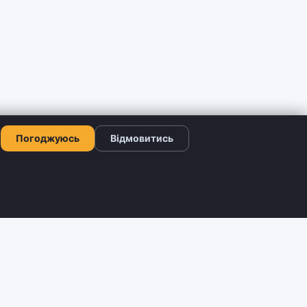
Погоджуюсь
Відмовитись
КОНТАКТИ
+380 66 503-42-52
ограма
Viber: +380 66 503-42-52