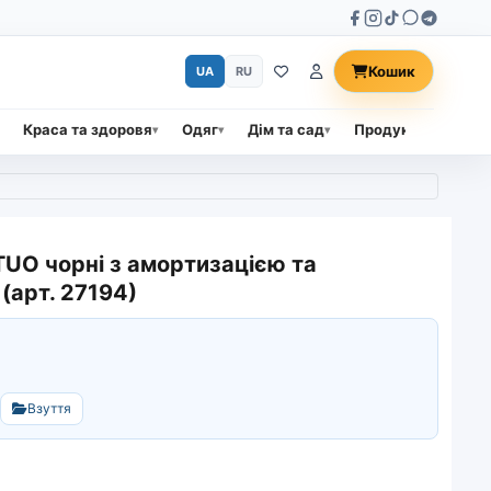
Кошик
UA
RU
Краса та здоровя
Одяг
Дім та сад
Продукти харчува
ITUO чорні з амортизацією та
(арт. 27194)
Взуття