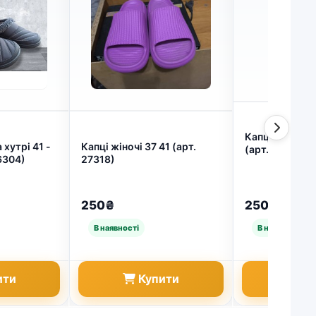
Капці піна 41 
 хутрі 41 -
Капці жіночі 37 41 (арт.
(арт. 6338)
6304)
27318)
250₴
250₴
ити
Купити
Ку