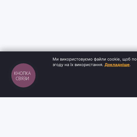
Ми використовуємо файли cookie, щоб по
згоду на їх використання.
Докладніше
.
КНОПКА
СВЯЗИ
Sh
tyr
man
ІНФОРМАЦ
Інтернет-магазин взуття та кави з доставкою
Блог
по всій Україні. Якість та надійність з 2019
Контакти
року.