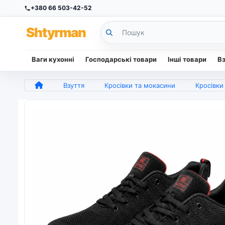
+380 66 503-42-52
Sh
tyr
man
Ваги кухонні
Господарські товари
Інші товари
В
Взуття
Кросівки та мокасини
Кросівки 