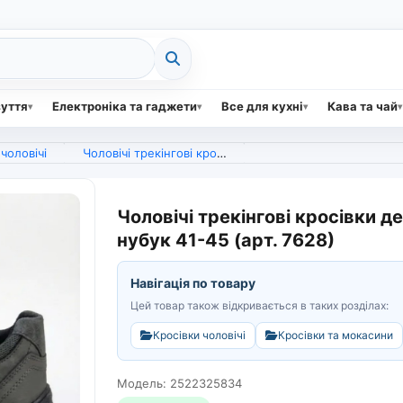
зуття
Електроніка та гаджети
Все для кухні
Кава та чай
чоловічі
Чоловічі трекінгові кросівки демісезонні. Сірі тактичні кросівки Camel нубук 41-45 (арт. 7628)
Чоловічі трекінгові кросівки де
нубук 41-45 (арт. 7628)
Навігація по товару
Цей товар також відкривається в таких розділах:
Кросівки чоловічі
Кросівки та мокасини
Модель: 2522325834