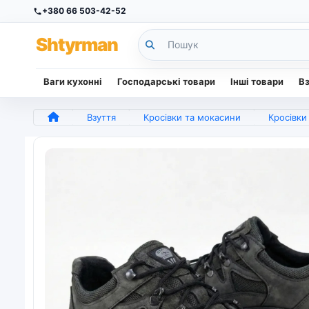
+380 66 503-42-52
Sh
tyr
man
Ваги кухонні
Господарські товари
Інші товари
В
Взуття
Кросівки та мокасини
Кросівки 