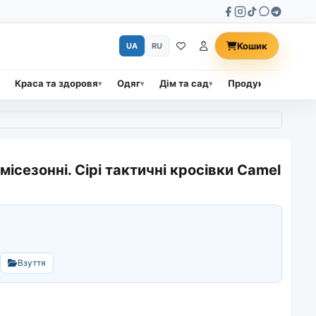
Кошик
UA
RU
Краса та здоровя
Одяг
Дім та сад
Продукти харчува
місезонні. Сірі тактичні кросівки Camel
Взуття