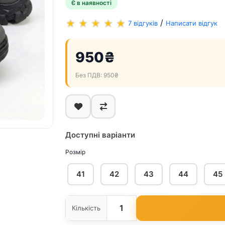
Є в наявності
/
7 відгуків
Написати відгук
950₴
Без ПДВ: 950₴
Доступні варіанти
Розмір
41
42
43
44
45
Кількість