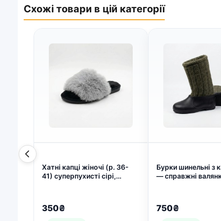
Схожі товари в цій категорії
Хатні капці жіночі (р. 36-
Бурки шинельні з
41) суперпухисті сірі,
— справжні валянк
хутряні шльопанці "Облако"
суворих морозів (
(арт. 8128)
1050)
350₴
750₴