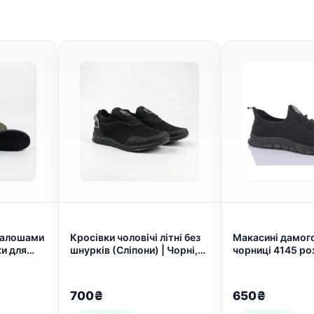
 калошами
Кросівки чоловічі літні без
Макасині дамого
и для
шнурків (Сліпони) | Чорні,
чорниці 4145 ро
арт.
Сітка, Sport, Розміри 41-45
українська (арт.
(арт. 5790)
700₴
650₴