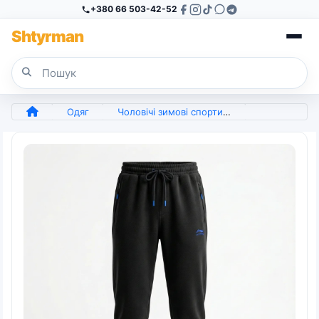
+380 66 503-42-52
Sh
tyr
man
Одяг
Чоловічі зимові спортивні штани Anta на флісі. Теплі прямі брюки з кишенями M-XXXL (арт. 5898)