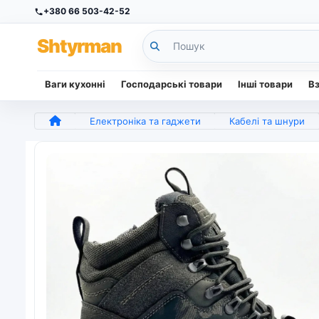
+380 66 503-42-52
Sh
tyr
man
Ваги кухонні
Господарські товари
Інші товари
В
Електроніка та гаджети
Кабелі та шнури