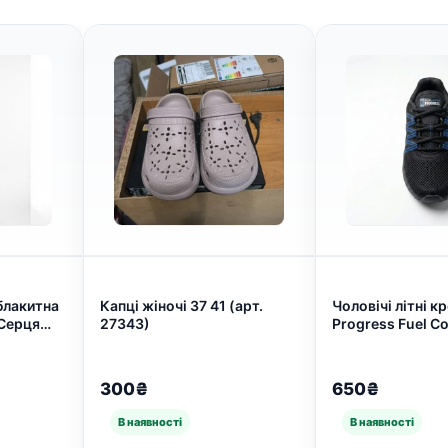
блакитна
Капці жіночі 37 41 (арт.
Чоловічі літні к
 Серця
27343)
Progress Fuel Co
Легкі дихаючі к
бігу (41-45) (арт
300₴
650₴