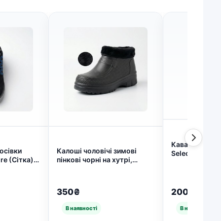
Кава розчинна
росівки
Калоші чоловічі зимові
Selection 50 г 
re (Сітка).
пінкові чорні на хутрі,
банка, Насиче
росівки для
Короткі утеплені черевики
інтенсивна, У 
. 8840)
(розміри 41-45) (арт. 4661)
4439)
350₴
200₴