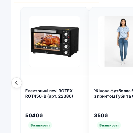
Електричні печі ROTEX
Жіноча футболка 
ROT450-B (арт. 22386)
з принтом Губи та
(арт. 234)
5040₴
350₴