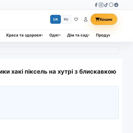
Кошик
UA
RU
Краса та здоровя
Одяг
Дім та сад
Продукти харчува
ики хакі піксель на хутрі з блискавкою