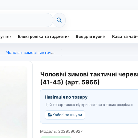
зуття
Електроніка та гаджети
Все для кухні
Кава та чай
Чоловічі зимові тактичні черевики хакі піксель на хутрі з блискавкою (41-45) (арт. 5966)
Чоловічі зимові тактичні черев
(41-45) (арт. 5966)
Навігація по товару
Цей товар також відкривається в таких розділах:
Кабелі та шнури
Модель: 2029590927