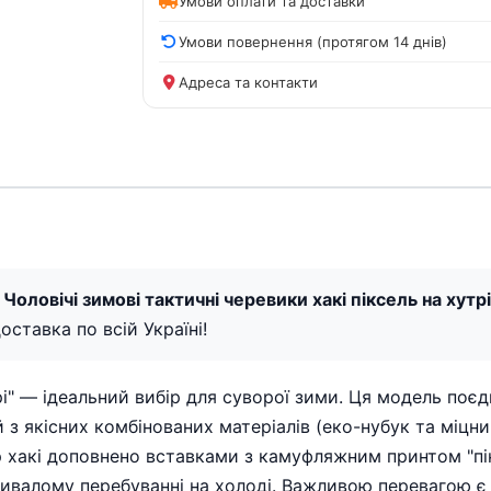
Умови оплати та доставки
Умови повернення (протягом 14 днів)
Адреса та контакти
Чоловічі зимові тактичні черевики хакі піксель на хутр
оставка по всій Україні!
тарі" — ідеальний вибір для суворої зими. Ця модель поє
 якісних комбінованих матеріалів (еко-нубук та міцни
р хакі доповнено вставками з камуфляжним принтом "пік
тривалому перебуванні на холоді. Важливою перевагою є