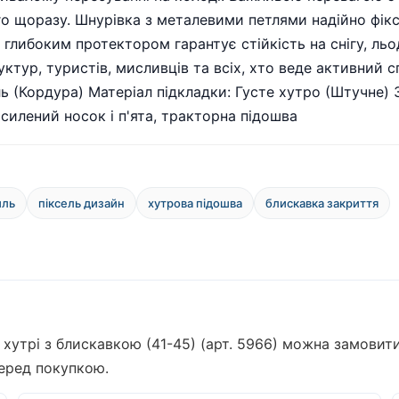
го щоразу. Шнурівка з металевими петлями надійно фікс
 глибоким протектором гарантує стійкість на снігу, льо
уктур, туристів, мисливців та всіх, хто веде активний 
ь (Кордура) Матеріал підкладки: Густе хутро (Штучне) З
осилений носок і п'ята, тракторна підошва
иль
піксель дизайн
хутрова підошва
блискавка закриття
а хутрі з блискавкою (41-45) (арт. 5966) можна замовит
перед покупкою.