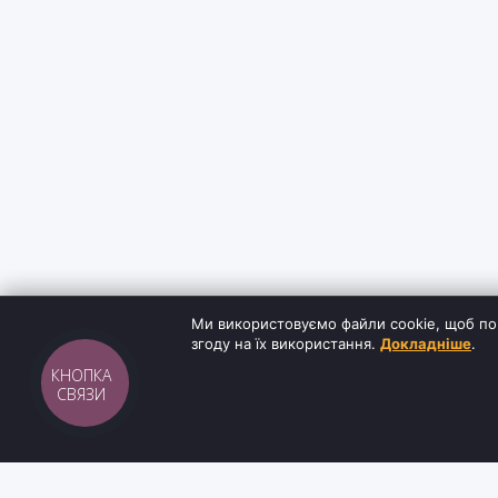
Ми використовуємо файли cookie, щоб по
згоду на їх використання.
Докладніше
.
КНОПКА
СВЯЗИ
Sh
tyr
man
ІНФОРМАЦ