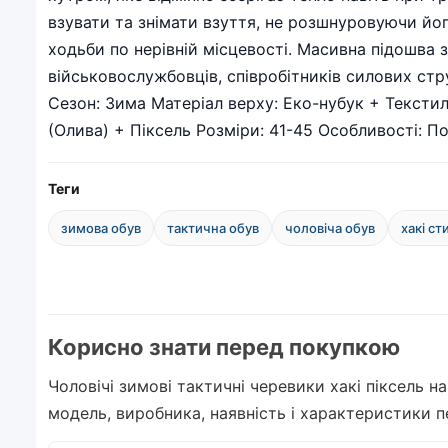
взувати та знімати взуття, не розшнуровуючи йо
ходьби по нерівній місцевості. Масивна підошва з
військовослужбовців, співробітників силових стр
Сезон: Зима Матеріал верху: Еко-нубук + Текстил
(Олива) + Піксель Розміри: 41-45 Особливості: П
Теги
зимова обув
тактична обув
чоловіча обув
хакі ст
Корисно знати перед покупкою
Чоловічі зимові тактичні черевики хакі піксель н
модель, виробника, наявність і характеристики 