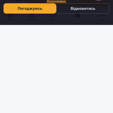
Докладніше
.
Погоджуюсь
Відмовитись
Кошик
Головна
Каталог
Обране
Ще
Sh
tyr
man
Інтернет-магазин взуття та кави з доставкою по всій Україні.
Якість та надійність з 2019 року.
ІНФОРМАЦІЯ
Блог
Контакти
Умови доставки та оплати
Про нас