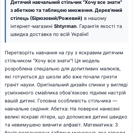
Дитячий навчальний стільчик "Хочу все знати"
з абеткою та таблицею множення. Дерев'яний
стілець (Бірюзовий/Рожевий)
в нашому
інтернет-магазині
Shtyrman
. Гарантія якості та
швидка доставка по всій Україні!
Перетворіть навчання на гру з яскравим дитячим
стільчиком "Хочу все знати"! Ця модель
розроблена спеціально для допитливих малюків,
які готуються до школи або вже почали гризти
граніт науки. Оригінальний дизайн спинки у вигляді
усміхненого смайлика обов'язково підніме настрій
вашій дитині. Головна особливість стільчика —
навчальне сидіння: Абетка: На поверхні нанесені
великі яскраві літери, що допоможе дитині швидко
та невимушено вивчити алфавіт. Математика: З
боків розташована таблиця множення, яка завжди