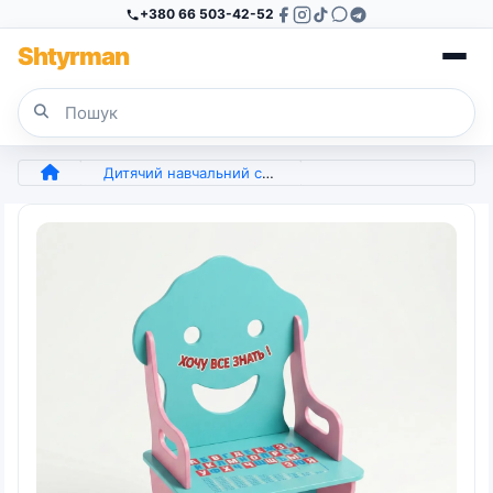
+380 66 503-42-52
Sh
tyr
man
Дитячий навчальний стільчик "Хочу все знати" з абеткою та таблицею множення. Дерев'яний стілець (Бірюзовий/Рожевий) (арт. 7405)