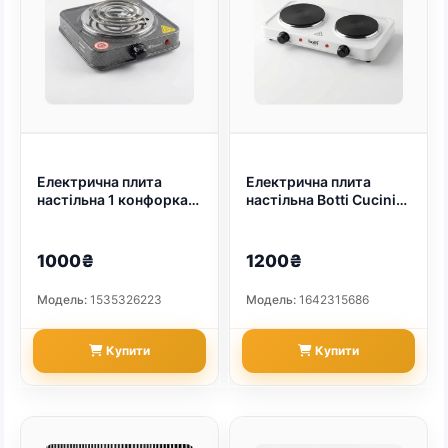
Електрична плита
Електрична плита
настільна 1 конфорка
настільна Botti Cucini
Domotec. Спіральна
2500 Вт (2 конфорки).
електроплитка для
Біла побутова
дачі 1000 Вт (Сіра)
електроплитка для
1000₴
1200₴
(арт. 5122)
дачі та гуртожитку
(арт. 5287)
Модель:
1535326223
Модель:
1642315686
Купити
Купити