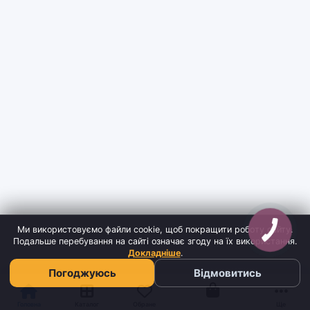
Ми використовуємо файли cookie, щоб покращити роботу сайту.
Подальше перебування на сайті означає згоду на їх використання.
Докладніше
.
Погоджуюсь
Відмовитись
Кошик
Головна
Каталог
Обране
Ще