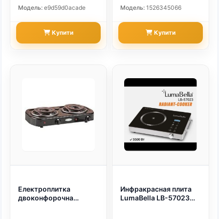
Модель:
e9d59d0acade
Модель:
1526345066
Купити
Купити
Електроплитка
Инфракрасная плита
двоконфорочна
LumaBella LB-57023
Леміра ЕЛТ 2-2.0
(Radiant Cooker, 5500
кВт/220В *Два широкі
Вт) LumaBella LB-