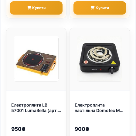
Купити
Купити
Електроплита LB-
Електроплита
57001 LumaBella (арт.
настільна Domotec MS-
9435)
5531 1000W (арт.
4963)
950₴
900₴