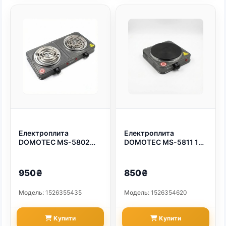
Електроплита
Електроплита
DOMOTEC MS-5802
DOMOTEC MS-5811 1Д.
(вузький ТЕН на 2
1500 watt (арт. 4970)
конфорки/2УТ) (арт.
4971)
950₴
850₴
Модель:
1526355435
Модель:
1526354620
Купити
Купити