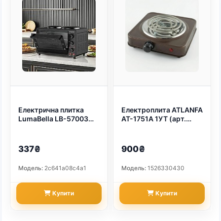
Електрична плитка
Електроплита ATLANFA
LumaBella LB-57003
AT-1751A 1УТ (арт.
(арт. 9434)
4958)
337₴
900₴
Модель:
2c641a08c4a1
Модель:
1526330430
Купити
Купити