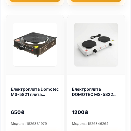
Електроплита Domotec
Електроплита
MS-5821 плита
DOMOTEC MS-5822
настільна Grey (3028)
(дискова на 2
JS (арт. 4959)
конфорки/2Д) (арт.
4964)
650₴
1200₴
Модель:
1526331979
Модель:
1526346264