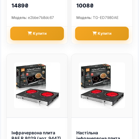
ТЕНи (арт. 9455)
57023 — мощная
1489₴
1008₴
инфракрасная
электрическая плита с
Модель:
e2bbe7b8dc67
Модель:
TG-ED7980AE
современным
дизайном и сенсорным
управлением.
Купити
Купити
Отличный выбор для
быстрого и
равномерного
приготовления пищи.
(арт. 22561)
Інфрачервона плита
Настільна
RAF R.8029 (арт. 9447)
інфрачервона плита