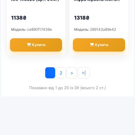
RAF R.8061 (арт. 9449)
1138₴
1318₴
Модель:
ce890f17436e
Модель:
289143a89e42
Купити
Купити
1
2
>
>|
Показано від 1 до 20 із 39 (всього 2 ст.)