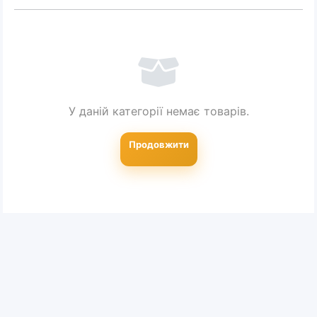
Апаратний манікюр і педикюр — це
сучасний стандарт догляду за нігтями,
що забезпечує бездоганний результат
без використання ріжучих інструментів.
Якісний фрезер дозволяє швидко зняти
У даній категорії немає товарів.
старе гель-лакове покриття, акуратно
обробити кутикулу, відполірувати
Продовжити
нігтьову пластину та безпечно
позбутися огрубілої шкіри на стопах.
У каталозі магазину Shtyrman
представлені апарати як для майстрів-
початківців і комфортного домашнього
використання, так і потужні станції для
професійних салонів краси з великим
потоком клієнтів.