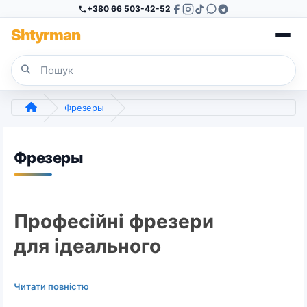
+380 66 503-42-52
Sh
tyr
man
Фрезеры
Фрезеры
Професійні фрезери
для ідеального
апаратного
Читати повністю
манікюру