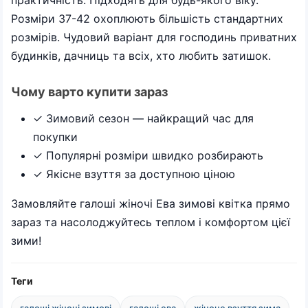
практичність. Підходять для будь-якого віку.
Розміри 37-42 охоплюють більшість стандартних
розмірів. Чудовий варіант для господинь приватних
будинків, дачниць та всіх, хто любить затишок.
Чому варто купити зараз
✓ Зимовий сезон — найкращий час для
покупки
✓ Популярні розміри швидко розбирають
✓ Якісне взуття за доступною ціною
Замовляйте галоші жіночі Ева зимові квітка прямо
зараз та насолоджуйтесь теплом і комфортом цієї
зими!
Теги
галоші жіночі зимові
галоші ева
жіноче взуття зима