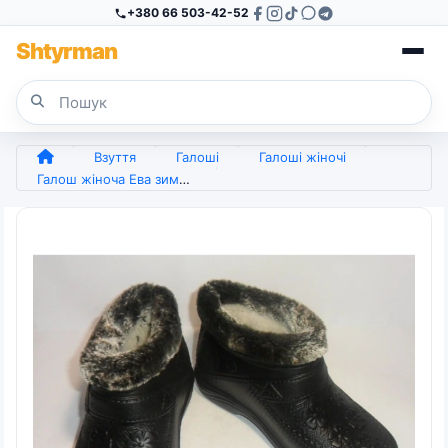
+380 66 503-42-52
Sh
tyr
man
Взуття
Галоші
Галоші жіночі
Галош жіноча Ева зимова квітка 37 - 42 (арт. 4513)