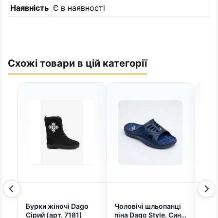
Наявність
Є в наявності
Схожі товари в цій категорії
Бурки жіночі Dago
Чоловічі шльопанці
Буро
Сірий (арт. 7181)
піна Dago Style. Сині
жіно