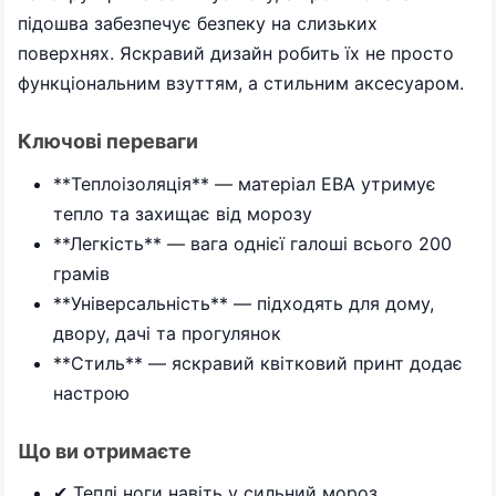
підошва забезпечує безпеку на слизьких
поверхнях. Яскравий дизайн робить їх не просто
функціональним взуттям, а стильним аксесуаром.
Ключові переваги
**Теплоізоляція** — матеріал ЕВА утримує
тепло та захищає від морозу
**Легкість** — вага однієї галоші всього 200
грамів
**Універсальність** — підходять для дому,
двору, дачі та прогулянок
**Стиль** — яскравий квітковий принт додає
настрою
Що ви отримаєте
✔ Теплі ноги навіть у сильний мороз