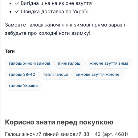
✓ Вигідна ціна на якісне взуття
✓ Швидка доставка по Україні
Замовте галоші жіночі пінні зимові прямо зараз і
забудьте про холодні ноги взимку!
Теги
галоші жіночі зимові
пінні галоші
жіноче взуття зима
галоші 38-42
теплі галоші
зимове взуття жіноче
галоші Україна
Корисно знати перед покупкою
Галош жіночий пінний зимовий 38 - 42 (арт. 4681)