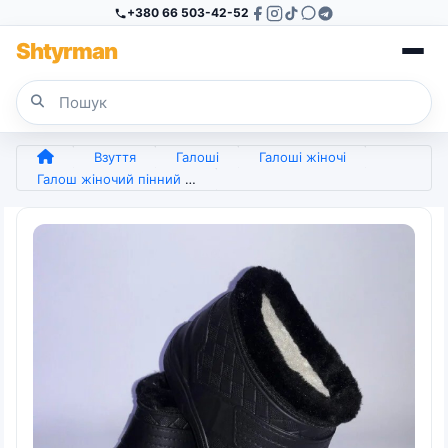
+380 66 503-42-52
Sh
tyr
man
Взуття
Галоші
Галоші жіночі
Галош жіночий пінний зимовий 38 - 42 (арт. 4681)