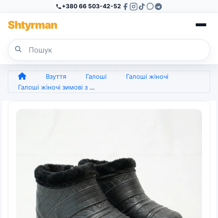
+380 66 503-42-52
Sh
tyr
man
Взуття
Галоші
Галоші жіночі
Галоші жіночі зимові з піни ЕВА на хутрі. Чорні короткі дутики утеплені. Розміри 37-41 (арт. 4472)