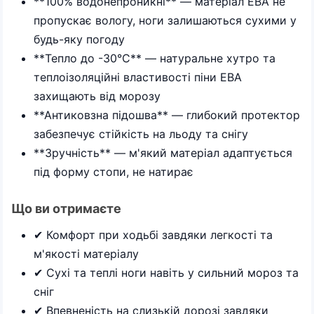
**100% водонепроникні** — матеріал ЕВА не
пропускає вологу, ноги залишаються сухими у
будь-яку погоду
**Тепло до -30°C** — натуральне хутро та
теплоізоляційні властивості піни ЕВА
захищають від морозу
**Антиковзна підошва** — глибокий протектор
забезпечує стійкість на льоду та снігу
**Зручність** — м'який матеріал адаптується
під форму стопи, не натирає
Що ви отримаєте
✔ Комфорт при ходьбі завдяки легкості та
м'якості матеріалу
✔ Сухі та теплі ноги навіть у сильний мороз та
сніг
✔ Впевненість на слизькій дорозі завдяки