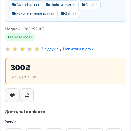
Галоші жіночі
Чоботи зимові
Галоші
Жіноче зимове взуття
Взуття
Модель: 1286298405
Є в наявності
/
7 відгуків
Написати відгук
300₴
Без ПДВ: 300₴
Доступні варіанти
Розмір