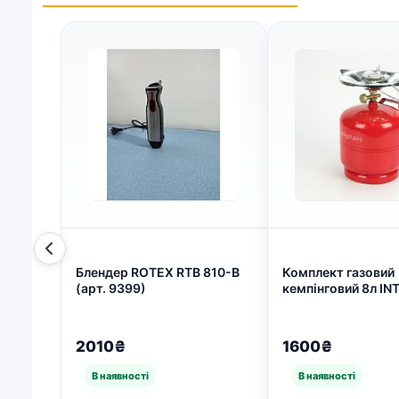
Блендер ROTEX RTB 810-B
Комплект газовий
(арт. 9399)
кемпінговий 8л IN
Балон з пальником
туризму, риболовл
(арт. 5696)
2010₴
1600₴