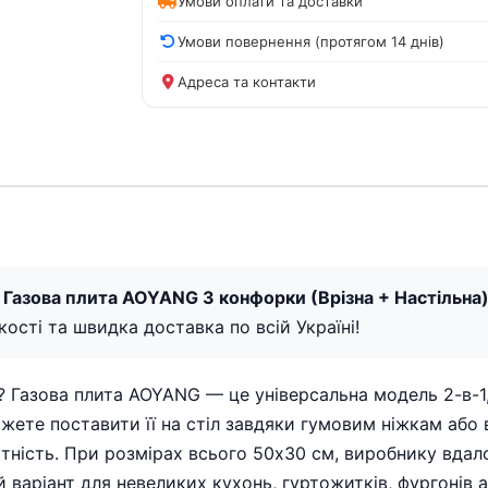
Умови оплати та доставки
Умови повернення (протягом 14 днів)
Адреса та контакти
 Газова плита AOYANG 3 конфорки (Врізна + Настільна)
якості та швидка доставка по всій Україні!
 Газова плита AOYANG — це універсальна модель 2-в-1, 
можете поставити її на стіл завдяки гумовим ніжкам або
актність. При розмірах всього 50х30 см, виробнику вдал
й варіант для невеликих кухонь, гуртожитків, фургонів 