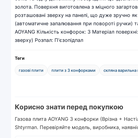
золота. Поверхня виготовлена з міцного загартов
розташовані зверху на панелі, що дуже зручно як
(автоматичне запалювання при повороті ручки) та
AOYANG Кількість конфорок: 3 Матеріал поверхні: 
зверху) Розпал: П'єзопідпал
Теги
газові плити
плити з 3 конфорками
скляна варильна
Корисно знати перед покупкою
Газова плита AOYANG 3 конфорки (Врізна + Насті
Shtyrman. Перевіряйте модель, виробника, наявн