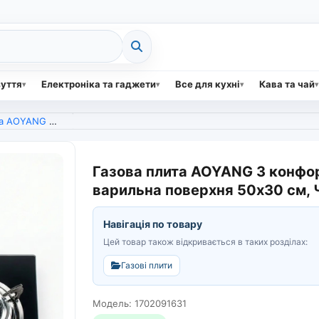
зуття
Електроніка та гаджети
Все для кухні
Кава та чай
ляна варильна поверхня 50х30 см, Чорна (арт. 5700)
Газова плита AOYANG 3 конфор
варильна поверхня 50х30 см, Ч
Навігація по товару
Цей товар також відкривається в таких розділах:
Газові плити
Модель: 1702091631