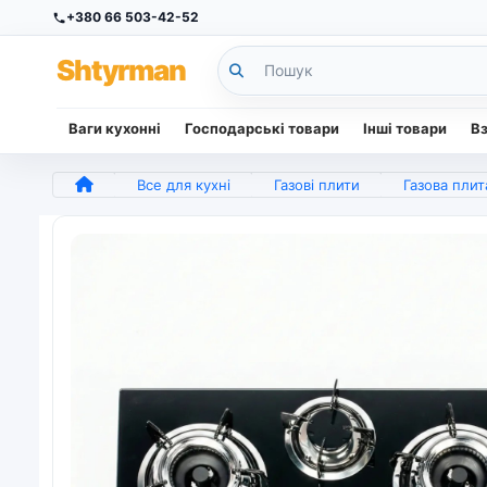
+380 66 503-42-52
Sh
tyr
man
Ваги кухонні
Господарські товари
Інші товари
В
Все для кухні
Газові плити
Газова плита AOYANG 3 конфорки (Врізна + Настільна). Ск