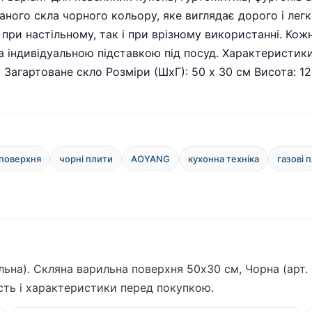
аного скла чорного кольору, яке виглядає дорого і легк
 при настільному, так і при врізному використанні. К
 індивідуальною підставкою під посуд. Характеристики: 
Загартоване скло Розміри (ШхГ): 50 х 30 см Висота: 12
 поверхня
чорні плити
AOYANG
кухонна техніка
газові 
льна). Скляна варильна поверхня 50х30 см, Чорна (арт.
ість і характеристики перед покупкою.