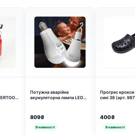
Потужна аварійна
Прогрес крокси 
TERTOOL.
акумуляторна лампа LED
сині 38 (арт. 987
 для
ZIARMAL ZR-777 20W E27 з
і та дому
2 акумуляторами 18650 з
крючком (арт. 3637)
809₴
400₴