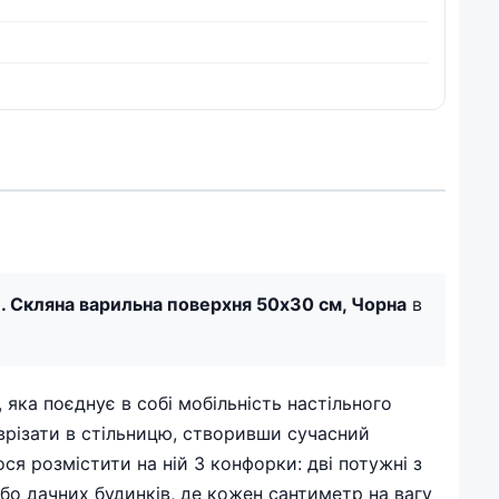
. Скляна варильна поверхня 50х30 см, Чорна
в
яка поєднує в собі мобільність настільного
 врізати в стільницю, створивши сучасний
ося розмістити на ній 3 конфорки: дві потужні з
або дачних будинків, де кожен сантиметр на вагу