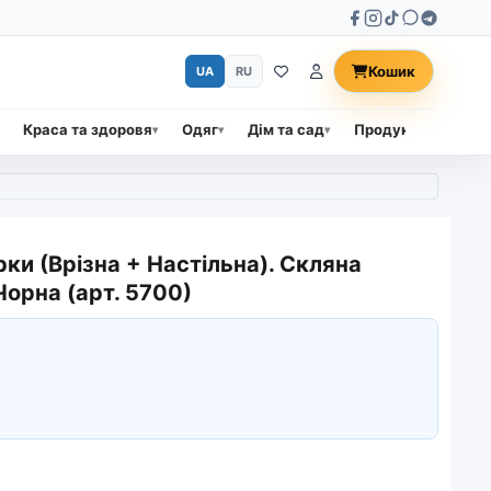
Кошик
UA
RU
Краса та здоровя
Одяг
Дім та сад
Продукти харчува
ки (Врізна + Настільна). Скляна
орна (арт. 5700)