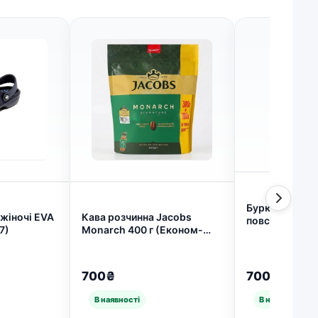
Бурки жіночі 
жіночі EVA
Кава розчинна Jacobs
повстяні на ху
7)
Monarch 400 г (Економ-
на блискавці 
пакет 300+100 г) |
Розміри 37-42
Сублімована кава Якобз
10202)
Монарх Оригінал (арт.
700₴
700₴
6437)