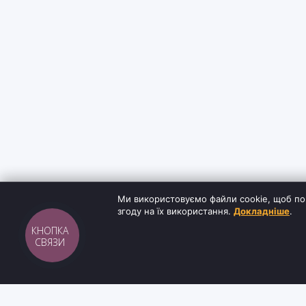
Ми використовуємо файли cookie, щоб по
згоду на їх використання.
Докладніше
.
КНОПКА
СВЯЗИ
Sh
tyr
man
ІНФОРМАЦ