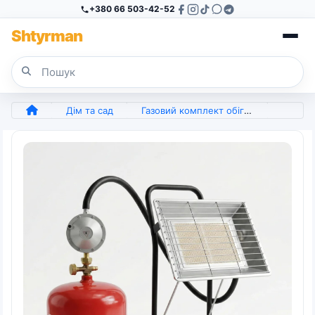
+380 66 503-42-52
Sh
tyr
man
Дім та сад
Газовий комплект обігрівач NURGAZ + Балон 8л. Керамічна горілка (арт. 6256)