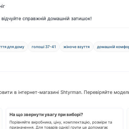
ніг
і відчуйте справжній домашній затишок!
уття для дому
голоші 37-41
жіноче взуття
домашній комфо
мовити в інтернет-магазині Shtyrman. Перевіряйте модел
На що звернути увагу при виборі?
Порівняйте виробника, ціну, комплектацію, розміри та
призначення. Для товарів однієї групи це допомагає