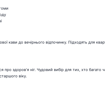
втоми
году
і
вої кави до вечірнього відпочинку. Підходять для кварт
ся про здоров'я ніг. Чудовий вибір для тих, хто багато
старшого віку.