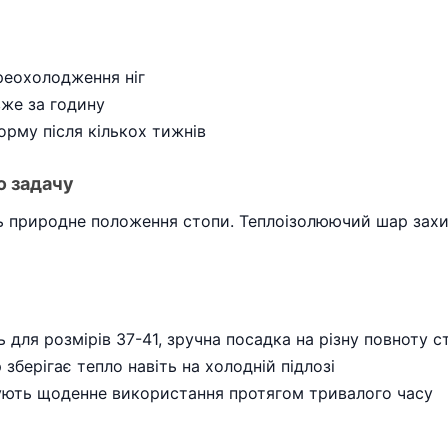
реохолодження ніг
вже за годину
рму після кількох тижнів
ю задачу
ь природне положення стопи. Теплоізолюючий шар захищ
 для розмірів 37-41, зручна посадка на різну повноту с
зберігає тепло навіть на холодній підлозі
мують щоденне використання протягом тривалого часу