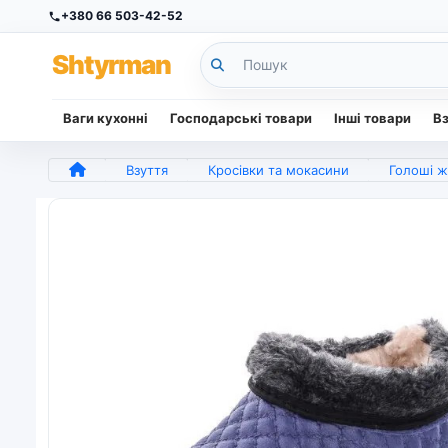
+380 66 503-42-52
Sh
tyr
man
Ваги кухонні
Господарські товари
Інші товари
В
Взуття
Кросівки та мокасини
Голоші жіночі 3