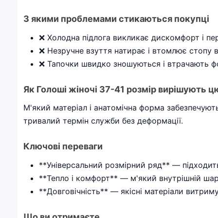
З якими проблемами стикаються покупці
❌ Холодна підлога викликає дискомфорт і пе
❌ Незручне взуття натирає і втомлює стопу 
❌ Тапочки швидко зношуються і втрачають фо
Як Голоші жіночі 37-41 розмір вирішують ц
М'який матеріал і анатомічна форма забезпечуют
тривалий термін служби без деформації.
Ключові переваги
**Універсальний розмірний ряд** — підходить
**Тепло і комфорт** — м'який внутрішній шар 
**Довговічність** — якісні матеріали витри
Що ви отримаєте