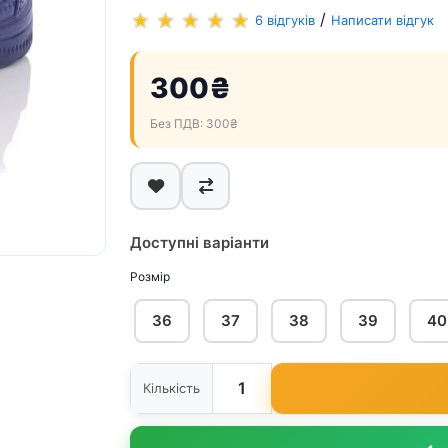
/
6 відгуків
Написати відгук
300₴
Без ПДВ: 300₴
Доступні варіанти
Розмір
36
37
38
39
40
Кількість