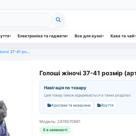
зуття
Електроніка та гаджети
Все для кухні
Кава та чай
7-41 розмір (арт. 7423)
Голоші жіночі 37-41 розмір (ар
Навігація по товару
Цей товар також відкривається в таких розділах:
Кросівки та мокасини
Взуття
Модель: 2478570961
Є в наявності