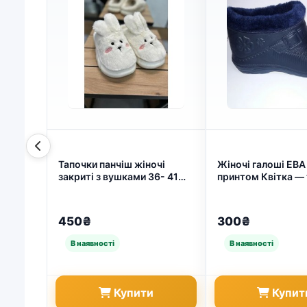
Тапочки панчіш жіночі
Жіночі галоші ЕВА 
закриті з вушками 36- 41
принтом Квітка — 
(арт. 7442)
комфорт у будь-я
(арт. 2054)
450₴
300₴
Купити
Купит