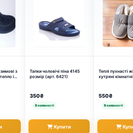
зимові з
Тапки чоловічі піна 4145
Теплі пухнасті ж
тепло і
розмір (арт. 6421)
хутряні кімнатні
ку погоду
401)
350₴
550₴
и
Купити
Куп