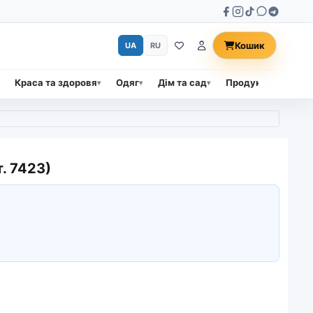
Кошик
UA
RU
Краса та здоровя
Одяг
Дім та сад
Продукти харчува
т. 7423)