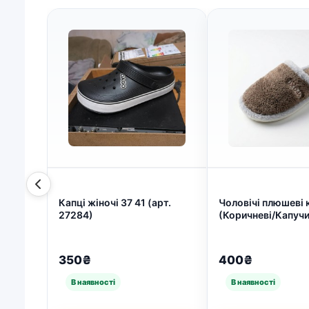
Капці жіночі 37 41 (арт.
Чоловічі плюшеві 
27284)
(Коричневі/Капучи
Теплі кімнатні тап
45 (арт. 5331)
350₴
400₴