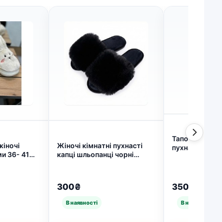
Тапочки кімна
жіночі
Жіночі кімнатні пухнасті
пухнасті трик
ми 36- 41
капці шльопанці чорні
капці закриті 
базові (арт. 168)
(арт. 7886)
300₴
350₴