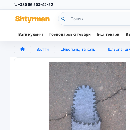
+380 66 503-42-52
Sh
tyr
man
Ваги кухонні
Господарські товари
Інші товари
В
Взуття
Шльопанці та капці
Шльопанці ч