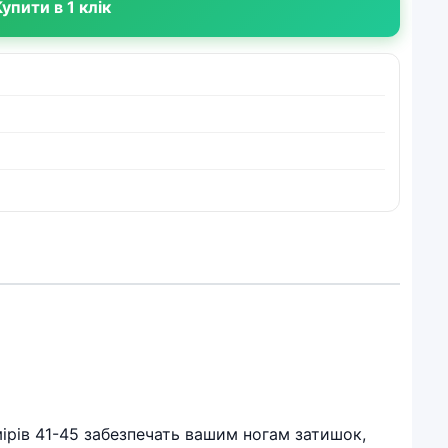
упити в 1 клік
змірів 41-45 забезпечать вашим ногам затишок,