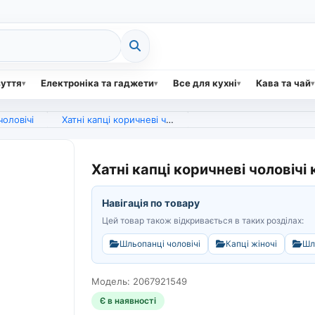
зуття
Електроніка та гаджети
Все для кухні
Кава та чай
оловічі
Хатні капці коричневі чоловічі капці, махрові 41-45 (арт. 6148)
Хатні капці коричневі чоловічі 
Навігація по товару
Цей товар також відкривається в таких розділах:
Шльопанці чоловічі
Капці жіночі
Шл
Модель: 2067921549
Є в наявності