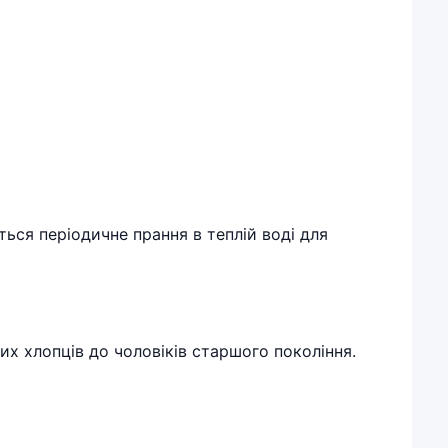
ься періодичне прання в теплій воді для
их хлопців до чоловіків старшого покоління.