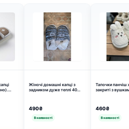
капці
Жіночі домашні капці з
Тапочки панчіш 
но).
задником дуже теплі 40
закриті з вушка
очки 41-
(арт. 7132)
(арт. 7402)
490₴
460₴