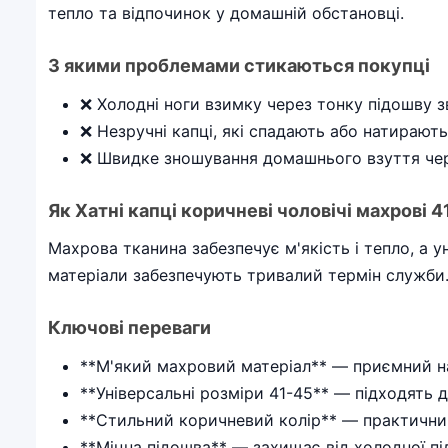
тепло та відпочинок у домашній обстановці.
З якими проблемами стикаються покупці
❌ Холодні ноги взимку через тонку підошву 
❌ Незручні капці, які спадають або натирають
❌ Швидке зношування домашнього взуття чере
Як Хатні капці коричневі чоловічі махрові 
Махрова тканина забезпечує м'якість і тепло, а у
матеріали забезпечують тривалий термін служби
Ключові переваги
**М'який махровий матеріал** — приємний на
**Універсальні розміри 41-45** — підходять д
**Стильний коричневий колір** — практичний
**Міцна підошва** — захищає від холодної під