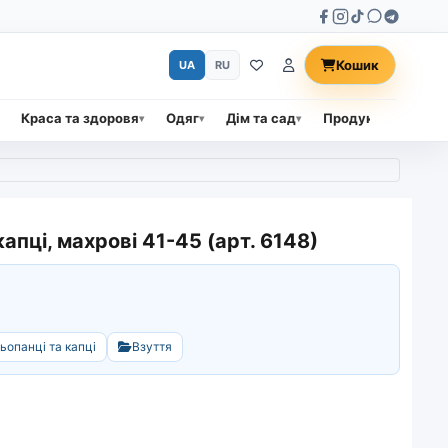
Кошик
UA
RU
Краса та здоровя
Одяг
Дім та сад
Продукти харчува
капці, махрові 41-45 (арт. 6148)
ьопанці та капці
Взуття