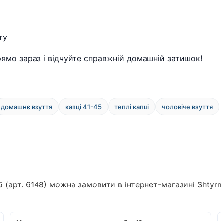
ту
прямо зараз і відчуйте справжній домашній затишок!
домашнє взуття
капці 41-45
теплі капці
чоловіче взуття
45 (арт. 6148) можна замовити в інтернет-магазині Shty