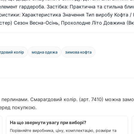
емент гардероба. Застібка: Практична та стильна бли
ристики: Характеристика Значення Тип виробу Кофта / 
стер) Сезон Весна-Осінь, Прохолодне Літо Довжина (Вк
гдовий колір
модна одежа
зимова кофта
з перлинами. Смарагдовий колір. (арт. 7410) можна зам
перед покупкою.
На що звернути увагу при виборі?
Порівняйте виробника, ціну, комплектацію, розміри та