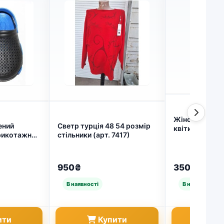
Жіноча футбол
ений
Светр турція 48 54 розмір
квіти" — стил
рикотажний
стільники (арт. 7417)
для щоденного
арт. 5510)
(арт. 228)
950₴
350₴
ити
Купити
Ку