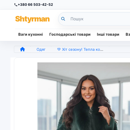
+380 66 503-42-52
Sh
tyr
man
Ваги кухонні
Господарські товари
Інші товари
В
Одяг
💚 Хіт сезону! Тепла кофта/кардиган з еко-хутра з перлинами. Смарагдовий колір. (арт. 7410)