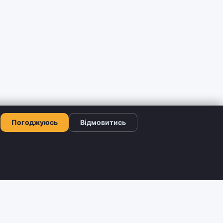
Погоджуюсь
Відмовитись
КОНТАКТИ
+380 66 503-42-52