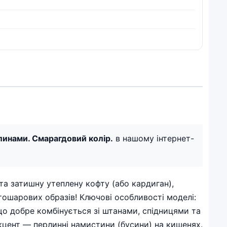
рлинами. Смарагдовий колір.
в нашому інтернет-
та затишну утеплену кофту (або кардиган),
атошарових образів! Ключові особливості моделі:
що добре комбінується зі штанами, спідницями та
кцент — перлинні намистини (бусини) на кишенях.