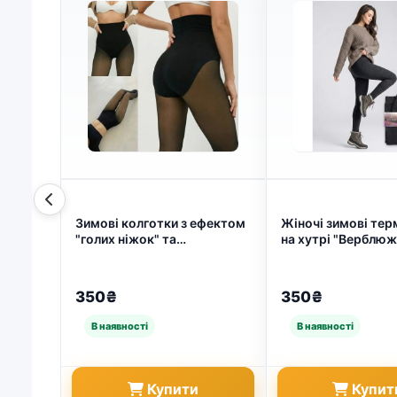
Зимові колготки з ефектом
Жіночі зимові те
"голих ніжок" та
на хутрі "Верблюж
стягуючими трусиками,
(Батал 50-56). На
Термо-капрон на хутрі,
легінси, Темно-сірі
Друга шкіра (арт. 8721)
8768)
350₴
350₴
Купити
Купит