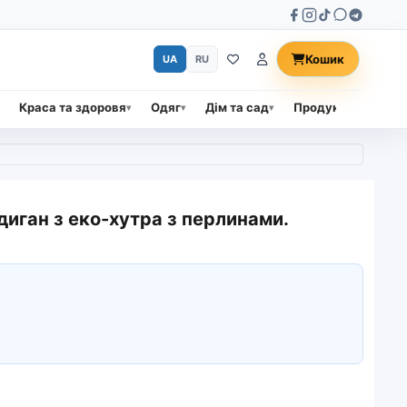
Кошик
UA
RU
Краса та здоровя
Одяг
Дім та сад
Продукти харчува
диган з еко-хутра з перлинами.