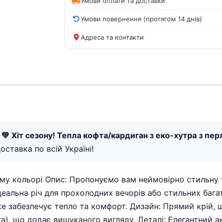
Умови оплати та доставки
Умови повернення (протягом 14 днів)
Адреса та контакти
 💚 Хіт сезону! Тепла кофта/кардиган з еко-хутра з пе
оставка по всій Україні!
ому кольорі Опис: Пропонуємо вам неймовірно стильну 
ідеальна річ для прохолодних вечорів або стильних баг
ке забезпечує тепло та комфорт. Дизайн: Прямий крій, 
а), що додає вишуканого вигляду. Деталі: Елегантний а