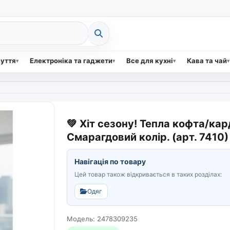
зуття
Електроніка та гаджети
Все для кухні
Кава та чай
💚 Хіт сезону! Тепла кофта/кар
Смарагдовий колір. (арт. 7410)
Навігація по товару
Цей товар також відкривається в таких розділах:
Одяг
Модель: 2478309235