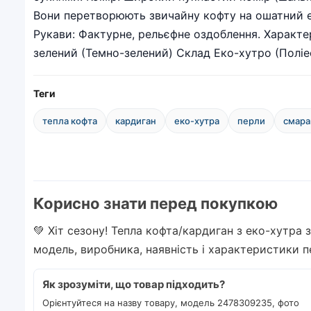
Вони перетворюють звичайну кофту на ошатний ел
Рукави: Фактурне, рельєфне оздоблення. Характе
зелений (Темно-зелений) Склад Еко-хутро (Поліе
Теги
тепла кофта
кардиган
еко-хутра
перли
смара
Корисно знати перед покупкою
💚 Хіт сезону! Тепла кофта/кардиган з еко-хутра 
модель, виробника, наявність і характеристики 
Як зрозуміти, що товар підходить?
Орієнтуйтеся на назву товару, модель 2478309235, фото