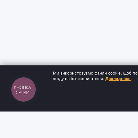
Ми використовуємо файли cookie, щоб по
згоду на їх використання.
Докладніше
.
КНОПКА
СВЯЗИ
Sh
tyr
man
ІНФОРМАЦ
Інтернет-магазин взуття та кави з доставкою
Блог
по всій Україні. Якість та надійність з 2019