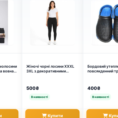
рмолосини
Жіночі чорні лосини XXXL
Бордовий утепл
а вовна"
3XL з декоративними
повсякденний т
йтепліші
стразами SPORT, теплі
гольф на флісі (
 (арт.
легінси великий розмір
(арт. 27148)
500₴
400₴
и
Купити
Куп